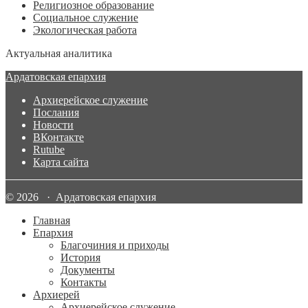
Религиозное образование
Социальное служение
Экологическая работа
Актуальная аналитика
Ардатовская епархия
Архиерейское служение
Послания
Новости
ВКонтакте
Rutube
Карта сайта
© 2026 · Ардатовская епархия
Главная
Епархия
Благочиния и приходы
История
Документы
Контакты
Архиерей
Архиерейское служение