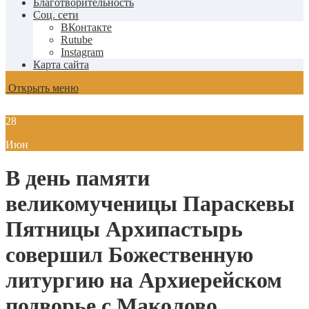
Благотворительность
Соц. сети
ВКонтакте
Rutube
Instagram
Карта сайта
Открыть меню
28
Июн
В день памяти
великомученицы Параскевы
Пятницы Архипастырь
совершил Божественную
литургию на Архиерейском
подворье с.Маколово