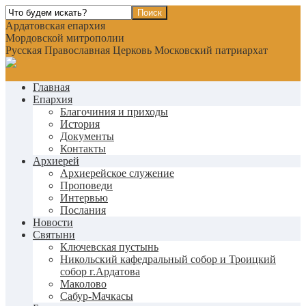
Ардатовская епархия
Мордовской митрополии
Русская Православная Церковь Московский патриархат
Главная
Епархия
Благочиния и приходы
История
Документы
Контакты
Архиерей
Архиерейское служение
Проповеди
Интервью
Послания
Новости
Святыни
Ключевская пустынь
Никольский кафедральный собор и Троицкий
собор г.Ардатова
Маколово
Сабур-Мачкасы