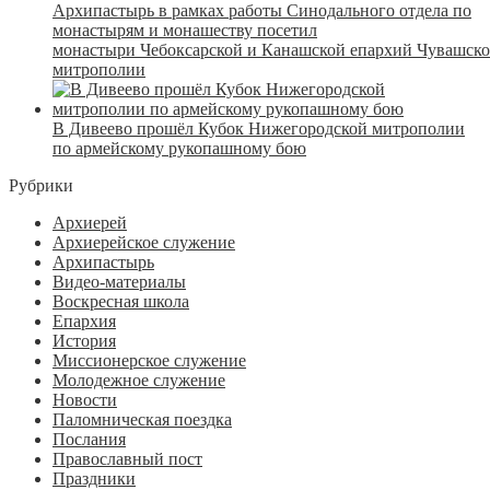
Архипастырь в рамках работы Синодального отдела по
монастырям и монашеству посетил
монастыри Чебоксарской и Канашской епархий Чувашск
митрополии
В Дивеево прошёл Кубок Нижегородской митрополии
по армейскому рукопашному бою
Рубрики
Архиерей
Архиерейское служение
Архипастырь
Видео-материалы
Воскресная школа
Епархия
История
Миссионерское служение
Молодежное служение
Новости
Паломническая поездка
Послания
Православный пост
Праздники