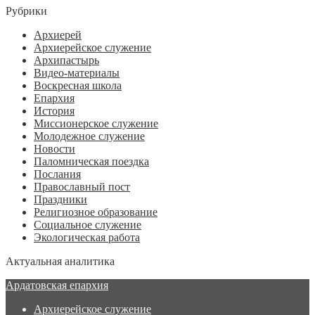
Рубрики
Архиерей
Архиерейское служение
Архипастырь
Видео-материалы
Воскресная школа
Епархия
История
Миссионерское служение
Молодежное служение
Новости
Паломническая поездка
Послания
Православный пост
Праздники
Религиозное образование
Социальное служение
Экологическая работа
Актуальная аналитика
Ардатовская епархия
Архиерейское служение