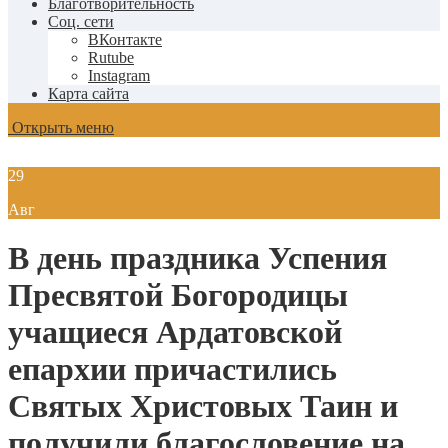
Благотворительность
Соц. сети
ВКонтакте
Rutube
Instagram
Карта сайта
Открыть меню
29
Авг
В день праздника Успения
Пресвятой Богородицы
учащиеся Ардатовской
епархии причастились
Святых Христовых Таин и
получили благословение на