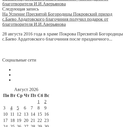
Следующая запись
На Успение Пресвятой Богородицы Покровский приход
с.Баево Ардатовского благочиния получил подарок от
благотворителя И.И.Аверьянова
28 августа 2016 года в храме Покрова Пресвятой Богородицы
с.Баево Ардатовского благочиния после праздничного...
Социальные сети
Август 2026
Пн
Вт
Ср
Чт
Пт
Сб
Вс
1
2
3
4
5
6
7
8
9
10
11
12
13
14
15
16
17
18
19
20
21
22
23
24
25
26
27
28
29
30