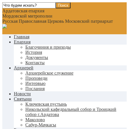
Ардатовская епархия
Мордовской митрополии
Русская Православная Церковь Московский патриархат
Главная
Епархия
Благочиния и приходы
История
Документы
Контакты
Архиерей
Архиерейское служение
Проповеди
Интервью
Послания
Новости
Святыни
Ключевская пустынь
Никольский кафедральный собор и Троицкий
собор г.Ардатова
Маколово
Сабур-Мачкасы