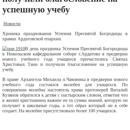
успешную учебу
Новости
Хроника празднования Успения Пресвятой Богродицы в
храмах Ардатовской епархии.
В день праздника Успения Пресвятой Богородицы
в Никольском кафедральном соборе г.Ардатова в предверии
нового учебного года учащиеся причастились Святых
Христовых Таин и получили благословение на успешную
учебу.
В храме Архангела Михаила п.Чамзинка в предверии нового
учебного года состоялся молебен для учащихся. По
совершении молебна настоятель храма протоиерей Виталий
Кузянов обратился к детям с пастырским словом, отметив что
в жизни христианина важнее не та сумма знаний, которую он
получает в школьные годы, а тот образ который он в себе
создает. На молебне присутствовало более 100 учащихся.