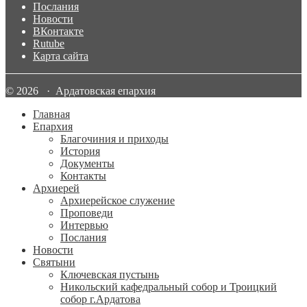
Послания
Новости
ВКонтакте
Rutube
Карта сайта
© 2026 · Ардатовская епархия
Главная
Епархия
Благочиния и приходы
История
Документы
Контакты
Архиерей
Архиерейское служение
Проповеди
Интервью
Послания
Новости
Святыни
Ключевская пустынь
Никольский кафедральный собор и Троицкий
собор г.Ардатова