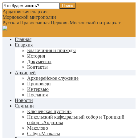
Ардатовская епархия
Мордовской митрополии
Русская Православная Церковь Московский патриархат
Главная
Епархия
Благочиния и приходы
История
Документы
Контакты
Архиерей
Архиерейское служение
Проповеди
Интервью
Послания
Новости
Святыни
Ключевская пустынь
Никольский кафедральный собор и Троицкий
собор г.Ардатова
Маколово
Сабур-Мачкасы