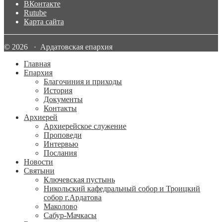
ВКонтакте
Rutube
Карта сайта
© 2026 · Ардатовская епархия
Главная
Епархия
Благочиния и приходы
История
Документы
Контакты
Архиерей
Архиерейское служение
Проповеди
Интервью
Послания
Новости
Святыни
Ключевская пустынь
Никольский кафедральный собор и Троицкий
собор г.Ардатова
Маколово
Сабур-Мачкасы