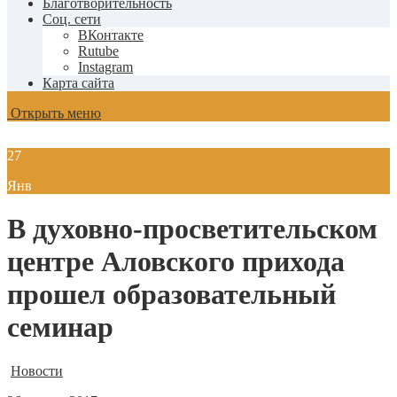
Благотворительность
Соц. сети
ВКонтакте
Rutube
Instagram
Карта сайта
Открыть меню
27
Янв
В духовно-просветительском
центре Аловского прихода
прошел образовательный
семинар
Новости