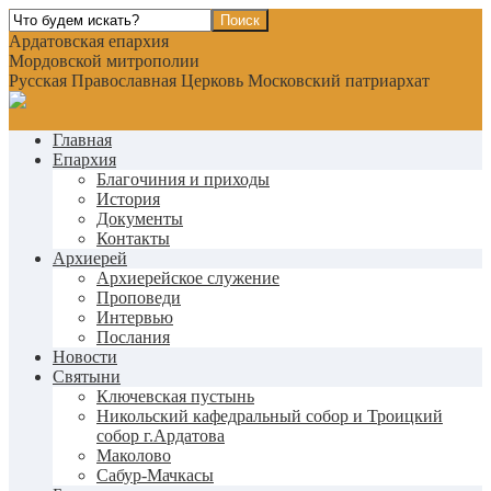
Ардатовская епархия
Мордовской митрополии
Русская Православная Церковь Московский патриархат
Главная
Епархия
Благочиния и приходы
История
Документы
Контакты
Архиерей
Архиерейское служение
Проповеди
Интервью
Послания
Новости
Святыни
Ключевская пустынь
Никольский кафедральный собор и Троицкий
собор г.Ардатова
Маколово
Сабур-Мачкасы