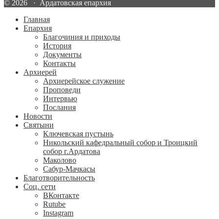
© 2026 · Ардатовская епархия
Главная
Епархия
Благочиния и приходы
История
Документы
Контакты
Архиерей
Архиерейское служение
Проповеди
Интервью
Послания
Новости
Святыни
Ключевская пустынь
Никольский кафедральный собор и Троицкий
собор г.Ардатова
Маколово
Сабур-Мачкасы
Благотворительность
Соц. сети
ВКонтакте
Rutube
Instagram