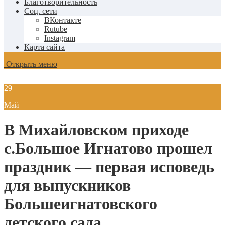
Благотворительность
Соц. сети
ВКонтакте
Rutube
Instagram
Карта сайта
Открыть меню
29
Май
В Михайловском приходе
с.Большое Игнатово прошел
праздник — первая исповедь
для выпускников
Большеигнатовского
детского сада