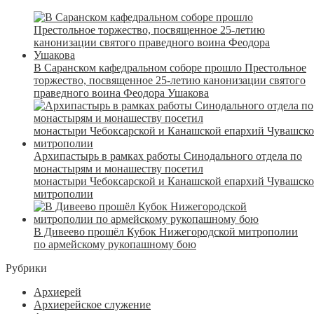
В Саранском кафедральном соборе прошло Престольное
торжество, посвященное 25-летию канонизации святого
праведного воина Феодора Ушакова
Архипастырь в рамках работы Синодального отдела по
монастырям и монашеству посетил
монастыри Чебоксарской и Канашской епархий Чувашск
митрополии
В Дивеево прошёл Кубок Нижегородской митрополии
по армейскому рукопашному бою
Рубрики
Архиерей
Архиерейское служение