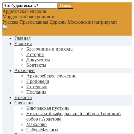
Ардатовская епархия
Мордовской митрополии
Русская Православная Церковь Московский патриархат
Главная
Епархия
Благочиния и приходы
История
Документы
Контакты
Архиерей
Архиерейское служение
Проповеди
Интервью
Послания
Новости
Святыни
Ключевская пустынь
Никольский кафедральный собор и Троицкий
собор г.Ардатова
Маколово
Сабур-Мачкасы