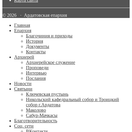
Карта сайта
© 2026 · Ардатовская епархия
Главная
Епархия
Благочиния и приходы
История
Документы
Контакты
Архиерей
Архиерейское служение
Проповеди
Интервью
Послания
Новости
Святыни
Ключевская пустынь
Никольский кафедральный собор и Троицкий
собор г.Ардатова
Маколово
Сабур-Мачкасы
Благотворительность
Соц. сети
ВКонтакте