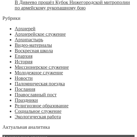
В Дивеево прошёл Кубок Нижегородской митрополии
по армейскому рукопашному бою
Рубрики
Архиерей
Архиерейское служение
Архипастырь
Видео-материалы
Воскресная школа
Епархия
История
Миссионерское служение
Молодежное служение
Новости
Паломническая поездка
Послания
Православный пост
Праздники
Религиозное образование
Социальное служение
Экологическая работа
Актуальная аналитика