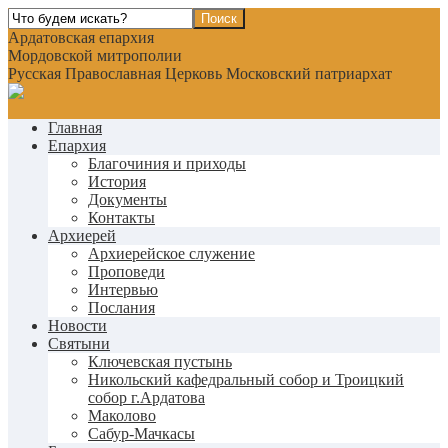
Ардатовская епархия
Мордовской митрополии
Русская Православная Церковь Московский патриархат
Главная
Епархия
Благочиния и приходы
История
Документы
Контакты
Архиерей
Архиерейское служение
Проповеди
Интервью
Послания
Новости
Святыни
Ключевская пустынь
Никольский кафедральный собор и Троицкий
собор г.Ардатова
Маколово
Сабур-Мачкасы