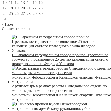
10
11
12
13
14
15
16
17
18
19
20
21
22
23
24
25
26
27
28
29
30
31
« Июл
Свежие новости
В Саранском кафедральном соборе прошло Престольное
торжество, посвященное 25-летию канонизации святого
праведного воина Феодора Ушакова
Архипастырь в рамках работы Синодального отдела по
монастырям и монашеству посетил
монастыри Чебоксарской и Канашской епархий Чувашск
митрополии