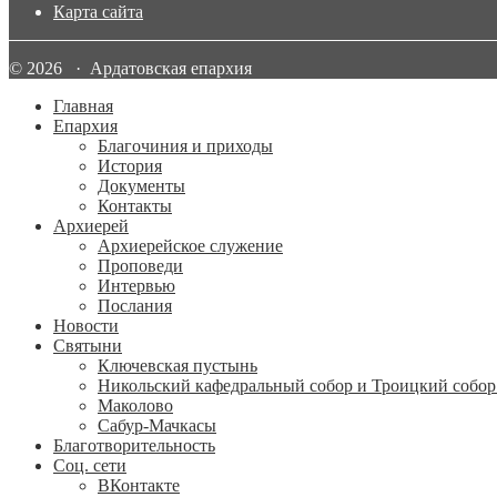
Карта сайта
© 2026 · Ардатовская епархия
Главная
Епархия
Благочиния и приходы
История
Документы
Контакты
Архиерей
Архиерейское служение
Проповеди
Интервью
Послания
Новости
Святыни
Ключевская пустынь
Никольский кафедральный собор и Троицкий собор
Маколово
Сабур-Мачкасы
Благотворительность
Соц. сети
ВКонтакте