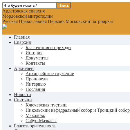
Ардатовская епархия
Мордовской митрополии
Русская Православная Церковь Московский патриархат
Главная
Епархия
Благочиния и приходы
История
Документы
Контакты
Архиерей
Архиерейское служение
Проповеди
Интервью
Послания
Новости
Святыни
Ключевская пустынь
Никольский кафедральный собор и Троицкий собор
Маколово
Сабур-Мачкасы
Благотворительность