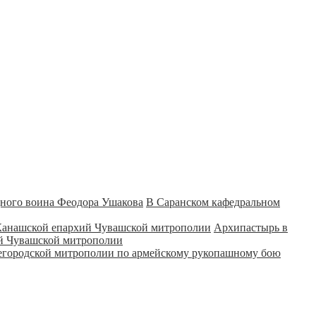
В Саранском кафедральном
Архипастырь в
ий Чувашской митрополии
городской митрополии по армейскому рукопашному бою