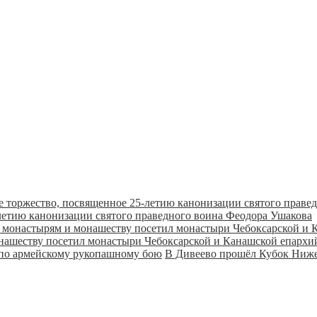
летию канонизации святого праведного воина Феодора Ушакова
онашеству посетил монастыри Чебоксарской и Канашской епарх
В Дивеево прошёл Кубок Ниже