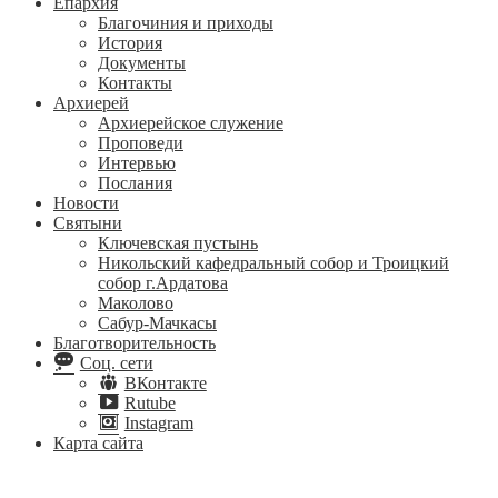
Епархия
Благочиния и приходы
История
Документы
Контакты
Архиерей
Архиерейское служение
Проповеди
Интервью
Послания
Новости
Святыни
Ключевская пустынь
Никольский кафедральный собор и Троицкий
собор г.Ардатова
Маколово
Сабур-Мачкасы
Благотворительность
Соц. сети
ВКонтакте
Rutube
Instagram
Карта сайта