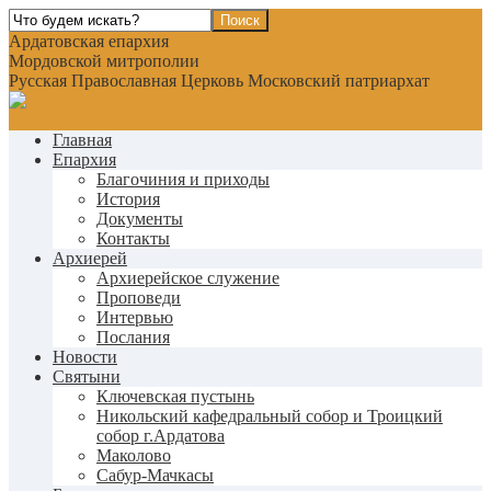
Ардатовская епархия
Мордовской митрополии
Русская Православная Церковь Московский патриархат
Главная
Епархия
Благочиния и приходы
История
Документы
Контакты
Архиерей
Архиерейское служение
Проповеди
Интервью
Послания
Новости
Святыни
Ключевская пустынь
Никольский кафедральный собор и Троицкий
собор г.Ардатова
Маколово
Сабур-Мачкасы