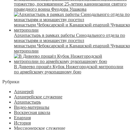
торжество, посвященное 25-летию канонизации святого
праведного воина Феодора Ушакова
Архипастырь в рамках работы Синодального отдела по
монастырям и монашеству посетил
монастыри Чебоксарской и Канашской епархий Чувашск
митрополии
В Дивеево прошёл Кубок Нижегородской митрополии
по армейскому рукопашному бою
Рубрики
Архиерей
Архиерейское служение
Архипастырь
Видео-материалы
Воскресная школа
Епархия
История
Миссионерское служение