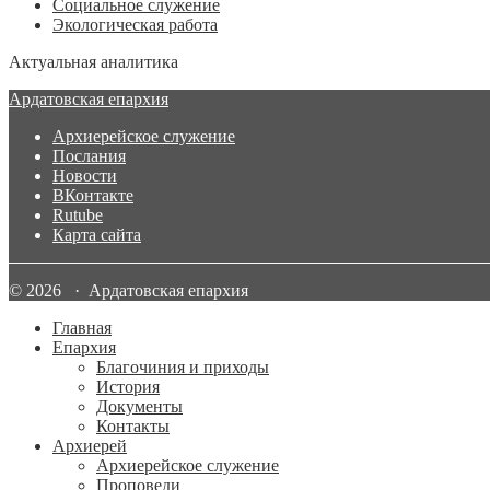
Социальное служение
Экологическая работа
Актуальная аналитика
Ардатовская епархия
Архиерейское служение
Послания
Новости
ВКонтакте
Rutube
Карта сайта
© 2026 · Ардатовская епархия
Главная
Епархия
Благочиния и приходы
История
Документы
Контакты
Архиерей
Архиерейское служение
Проповеди