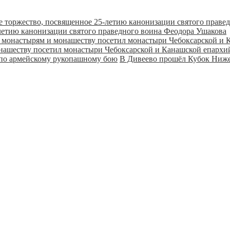
летию канонизации святого праведного воина Феодора Ушакова
онашеству посетил монастыри Чебоксарской и Канашской епарх
В Дивеево прошёл Кубок Ниже