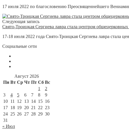
17 июля 2022 по благословению Преосвященнейшего Вениамина,
Следующая запись
Свято-Троицкая Сергиева лавра стала центром общецерковных
17-18 июля 2022 года Свято-Троицкая Сергиева лавра стала ц
Социальные сети
Август 2026
Пн
Вт
Ср
Чт
Пт
Сб
Вс
1
2
3
4
5
6
7
8
9
10
11
12
13
14
15
16
17
18
19
20
21
22
23
24
25
26
27
28
29
30
31
« Июл