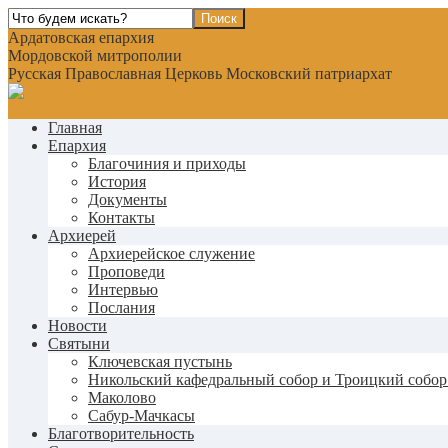
Ардатовская епархия
Мордовской митрополии
Русская Православная Церковь Московский патриархат
Главная
Епархия
Благочиния и приходы
История
Документы
Контакты
Архиерей
Архиерейское служение
Проповеди
Интервью
Послания
Новости
Святыни
Ключевская пустынь
Никольский кафедральный собор и Троицкий собор
Маколово
Сабур-Мачкасы
Благотворительность