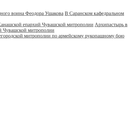
В Саранском кафедральном
Архипастырь в
ий Чувашской митрополии
городской митрополии по армейскому рукопашному бою