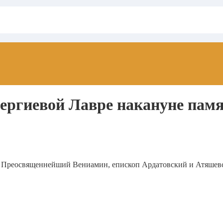
ергиевой Лавре накануне пам
о, Преосвященнейший Вениамин, епископ Ардатовский и Атяшев