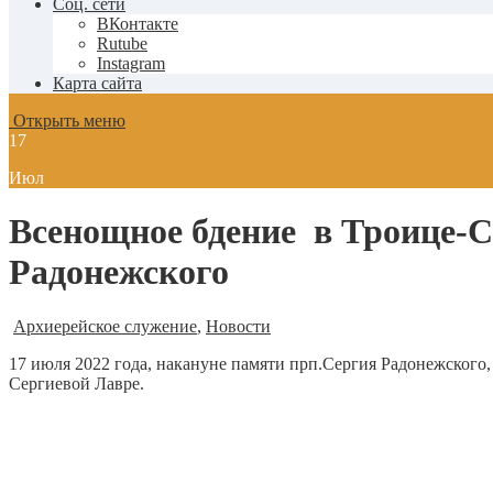
Соц. сети
ВКонтакте
Rutube
Instagram
Карта сайта
Открыть меню
17
Июл
Всенощное бдение в Троице-С
Радонежского
Архиерейское служение
,
Новости
17 июля 2022 года, накануне памяти прп.Сергия Радонежског
Сергиевой Лавре.