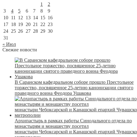
1
2
3
4
5
6
7
8
9
10
11
12
13
14
15
16
17
18
19
20
21
22
23
24
25
26
27
28
29
30
31
« Июл
Свежие новости
В Саранском кафедральном соборе прошло Престольное
торжество, посвященное 25-летию канонизации святого
праведного воина Феодора Ушакова
Архипастырь в рамках работы Синодального отдела по
монастырям и монашеству посетил
монастыри Чебоксарской и Канашской епархий Чувашск