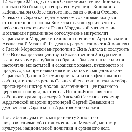
12 ноября 2024 года, память Священномученика Зиновия,
епископа Егейского, и сестры его мученицы Зиновии в
кафедральном соборе святого праведного воина Феодора
Ушакова г.Саранска перед ковчегом со святыми мощами
страстотерпцев прошла Божественная литургия в честь
небесного покровителя Главы Мордовской митрополии.
Возглавили праздничное богослужение митрополит
Саранский и Мордовский Зиновий и епископ Ардатовский и
Атяшевский Мелетий. Разделить радость совместной молитвы
с Главой Мордовской митрополии в День Ангела и сослужить
Его Высокопреосвященству за Божественной Литургией в
главном храме республики собрались благочинные епархии,
настоятели монастырей и саранских храмов, руководство и
профессорско-преподавательский состав в священном сане
Саранской Духовной Семинарии, клирики кафедрального
собора, а также секретарь Саранской епархии, ключарь собора
протоиерей Виктор Хохлов, благочинный Центрального
церковного округа, настоятель Иоанно-Богословского
соборного храма протоиерей Алексий Селезнев, секретарь
Ардатовской епархии протоиерей Сергий Демашкин и
духовенство Саранской и Ардатовской епархий.
После богослужения к митрополиту Зиновию с
поздравлениями обратились епископ Мелетий, министр
культуры, национальной политики и архивного дела