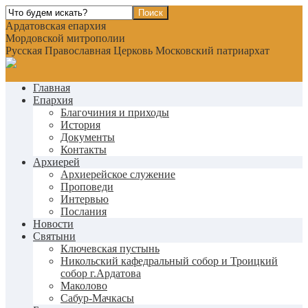
Ардатовская епархия
Мордовской митрополии
Русская Православная Церковь Московский патриархат
Главная
Епархия
Благочиния и приходы
История
Документы
Контакты
Архиерей
Архиерейское служение
Проповеди
Интервью
Послания
Новости
Святыни
Ключевская пустынь
Никольский кафедральный собор и Троицкий
собор г.Ардатова
Маколово
Сабур-Мачкасы