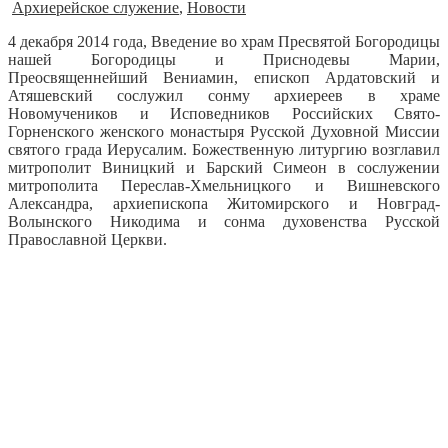
Архиерейское служение
,
Новости
4 декабря 2014 года, Введение во храм Пресвятой Богородицы
нашей Богородицы и Приснодевы Марии,
Преосвященнейший Вениамин, епископ Ардатовский и
Атяшевский сослужил сонму архиереев в храме
Новомучеников и Исповедников Российских Свято-
Горненского женского монастыря Русской Духовной Миссии
святого града Иерусалим.
Божественную литургию возглавил
митрополит Виницкий и Барский Симеон в сослужении
митрополита Переслав-Хмельницкого и Вишневского
Александра, архиепископа Житомирского и Новград-
Волынского Никодима и сонма духовенства Русской
Православной Церкви.