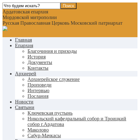
Ардатовская епархия
Мордовской митрополии
Русская Православная Церковь Московский патриархат
Главная
Епархия
Благочиния и приходы
История
Документы
Контакты
Архиерей
Архиерейское служение
Проповеди
Интервью
Послания
Новости
Святыни
Ключевская пустынь
Никольский кафедральный собор и Троицкий
собор г.Ардатова
Маколово
Сабур-Мачкасы