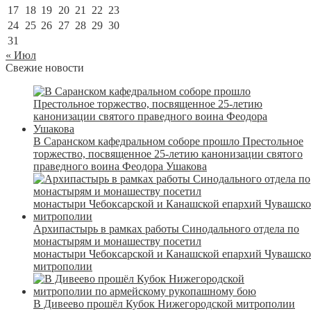
17
18
19
20
21
22
23
24
25
26
27
28
29
30
31
« Июл
Свежие новости
В Саранском кафедральном соборе прошло Престольное
торжество, посвященное 25-летию канонизации святого
праведного воина Феодора Ушакова
Архипастырь в рамках работы Синодального отдела по
монастырям и монашеству посетил
монастыри Чебоксарской и Канашской епархий Чувашск
митрополии
В Дивеево прошёл Кубок Нижегородской митрополии