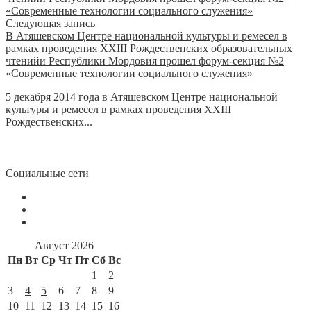
Следующая запись
В Атяшевском Центре национальной культуры и ремесел в
рамках проведения XXIII Рождественских образовательных
чтенийи Республики Мордовия прошел форум-секция №2
«Современные технологии социального служения»
5 декабря 2014 года в Атяшевском Центре национальной
культуры и ремесел в рамках проведения XXIII
Рождественских...
Социальные сети
Август 2026
Пн
Вт
Ср
Чт
Пт
Сб
Вс
1
2
3
4
5
6
7
8
9
10
11
12
13
14
15
16