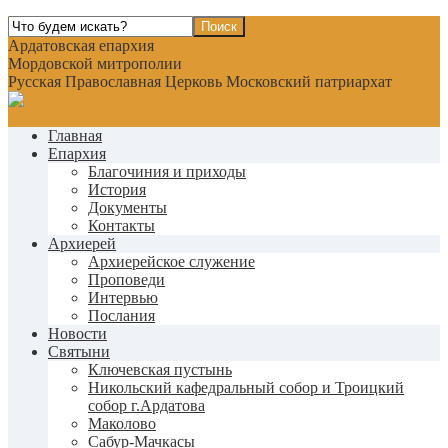
Ардатовская епархия
Мордовской митрополии
Русская Православная Церковь Московский патриархат
Главная
Епархия
Благочиния и приходы
История
Документы
Контакты
Архиерей
Архиерейское служение
Проповеди
Интервью
Послания
Новости
Святыни
Ключевская пустынь
Никольский кафедральный собор и Троицкий
собор г.Ардатова
Маколово
Сабур-Мачкасы