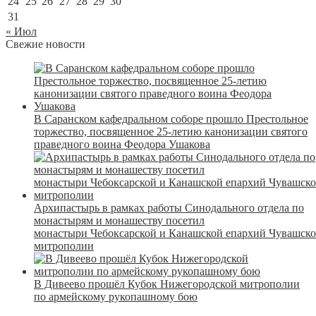
24
25
26
27
28
29
30
31
« Июл
Свежие новости
В Саранском кафедральном соборе прошло Престольное
торжество, посвященное 25-летию канонизации святого
праведного воина Феодора Ушакова
Архипастырь в рамках работы Синодального отдела по
монастырям и монашеству посетил
монастыри Чебоксарской и Канашской епархий Чувашск
митрополии
В Дивеево прошёл Кубок Нижегородской митрополии
по армейскому рукопашному бою