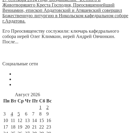
Животворящего Креста Господня, Преосвященнейший
Вениамин, епископ Ардатовский и Атяшевский совершил
Божественную литургию в Никольском кафедральном соборе
г.Ардатова.
Его Преосвященству сослужили: ключарь кафедрального
собора иерей Олег Климкин, иерей Андрей Овчинкин.
После...
Социальные сети
Август 2026
Пн
Вт
Ср
Чт
Пт
Сб
Вс
1
2
3
4
5
6
7
8
9
10
11
12
13
14
15
16
17
18
19
20
21
22
23