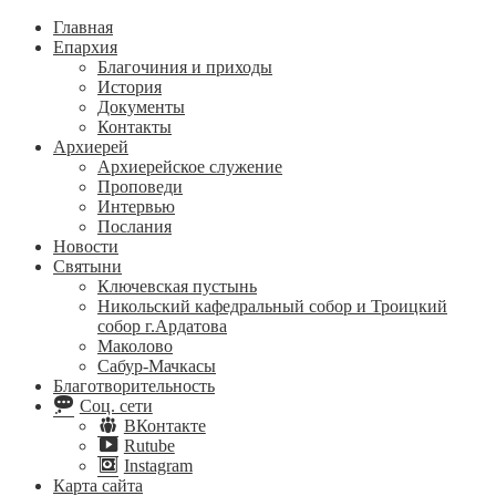
Главная
Епархия
Благочиния и приходы
История
Документы
Контакты
Архиерей
Архиерейское служение
Проповеди
Интервью
Послания
Новости
Святыни
Ключевская пустынь
Никольский кафедральный собор и Троицкий
собор г.Ардатова
Маколово
Сабур-Мачкасы
Благотворительность
Соц. сети
ВКонтакте
Rutube
Instagram
Карта сайта