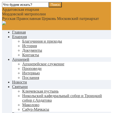
Ардатовская епархия
Мордовской митрополии
Русская Православная Церковь Московский патриархат
Главная
Епархия
Благочиния и приходы
История
Документы
Контакты
Архиерей
Архиерейское служение
Проповеди
Интервью
Послания
Новости
Святыни
Ключевская пустынь
Никольский кафедральный собор и Троицкий
собор г.Ардатова
Маколово
Сабур-Мачкасы