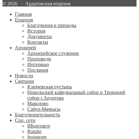
© 2026 · Ардатовская епархия
Главная
Епархия
Благочиния и приходы
История
Документы
Контакты
Архиерей
Архиерейское служение
Проповеди
Интервью
Послания
Новости
Святыни
Ключевская пустынь
Никольский кафедральный собор и Троицкий
собор г.Ардатова
Маколово
Сабур-Мачкасы
Благотворительность
Соц. сети
ВКонтакте
Rutube
Instagram