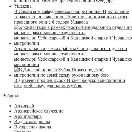
В Саранском кафедральном соборе прошло Престольное
торжество, посвященное 25-летию канонизации святого
праведного воина Феодора Ушакова
Архипастырь в рамках работы Синодального отдела по
монастырям и монашеству посетил
монастыри Чебоксарской и Канашской епархий Чувашск
митрополии
В Дивеево прошёл Кубок Нижегородской митрополии
по армейскому рукопашному бою
Рубрики
Архиерей
Архиерейское служение
Архипастырь
Видео-материалы
Воскресная школа