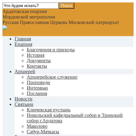
Ардатовская епархия
Мордовской митрополии
Русская Православная Церковь Московский патриархат
Главная
Епархия
Благочиния и приходы
История
Документы
Контакты
Архиерей
Архиерейское служение
Проповеди
Интервью
Послания
Новости
Святыни
Ключевская пустынь
Никольский кафедральный собор и Троицкий
собор г.Ардатова
Маколово
Сабур-Мачкасы