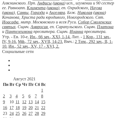
Аляскинского. Прп.
Анфисы
(
икона
) исп., игумении и 90 сестер
ее. Равноапп.
Климента
(
икона
), еп. Охридского,
Наума
(
икона
),
Саввы
,
Горазда
и
Ангеляра
. Блж.
Николая
(
икона
)
Кочанова, Христа ради юродивого, Новгородского. Свт.
Иоасафа
, митр. Московского и всея Руси.
Собор Смоленских
святых
. Сщмч.
Амвросия
, еп. Сарапульского. Сщмч.
Платона
и
Пантелеимона
пресвитера. Сщмч.
Иоанна
пресвитера.
Утр. - Ев. 10-е,
Ин., 66 зач., XXI, 1-14.
Лит. -
1 Кор., 131 зач.,
IV, 9-16.
Мф., 72 зач., XVII, 14-23.
Вмч.:
2 Тим., 292 зач., II, 1-
10.
Ин., 52 зач., XV, 17 - XVI, 2.
Социальные сети
Август 2021
Пн
Вт
Ср
Чт
Пт
Сб
Вс
1
2
3
4
5
6
7
8
9
10
11
12
13
14
15
16
17
18
19
20
21
22
23
24
25
26
27
28
29