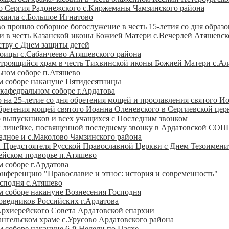
о Сергия Радонежского с.Киржеманы Чамзинского района
хаила с.Большое Игнатово
 прошло соборное богослужение в честь 15-летия со дня образ
 в честь Казанской иконы Божией Матери с.Вечерлей Атяшевск
тву с Днем защиты детей
оицы с.Сабанчеево Атяшевского района
троящийся храм в честь Тихвинской иконы Божией Матери с.Ал
ьном соборе п.Атяшево
м соборе накануне Пятидесятницы
кафедральном соборе г.Ардатова
на 25-летие со дня обретения мощей и прославления святого И
обретения мощей святого Иоанна Оленевского в Сергиевской цер
 выпускников и всех учащихся с Последним звонком
й линейке, посвященной последнему звонку в Ардатовской СО
адное и с.Маколово Чамзинского района
т Предстоятеля Русской Православной Церкви с Днем Тезоимени
ейском подворье п.Атяшево
 соборе г.Ардатова
нференцию "Православие и этнос: история и современность"
осподня с.Атяшево
 соборе накануне Вознесения Господня
оведников Российских г.Ардатова
Архиерейского Совета Ардатовской епархии
ангельском храме с.Урусово Ардатовского района
 соборе накануне 6-й Недели по Пасхе