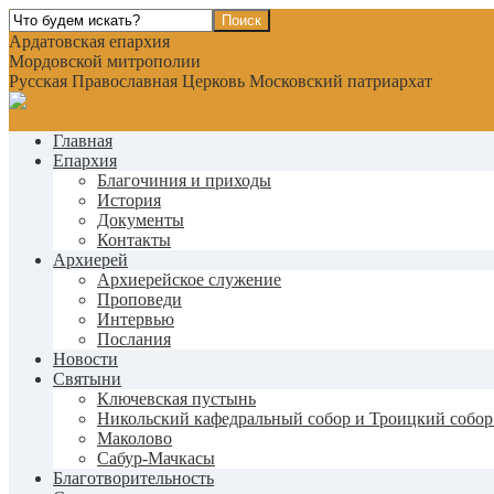
Ардатовская епархия
Мордовской митрополии
Русская Православная Церковь Московский патриархат
Главная
Епархия
Благочиния и приходы
История
Документы
Контакты
Архиерей
Архиерейское служение
Проповеди
Интервью
Послания
Новости
Святыни
Ключевская пустынь
Никольский кафедральный собор и Троицкий собор
Маколово
Сабур-Мачкасы
Благотворительность