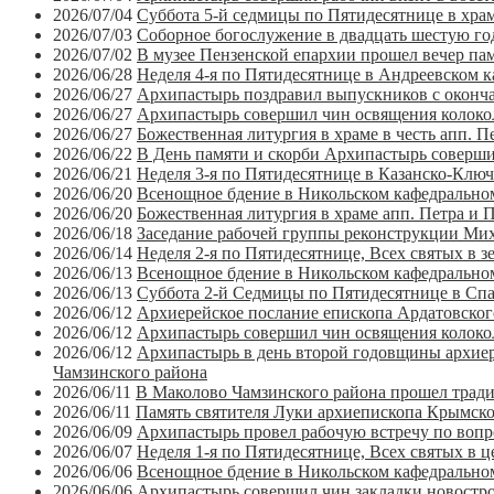
2026/07/04
Суббота 5-й седмицы по Пятидесятнице в хра
2026/07/03
Соборное богослужение в двадцать шестую го
2026/07/02
В музее Пензенской епархии прошел вечер па
2026/06/28
Неделя 4-я по Пятидесятнице в Андреевском 
2026/06/27
Архипастырь поздравил выпускников с оконч
2026/06/27
Архипастырь совершил чин освящения колоко
2026/06/27
Божественная литургия в храме в честь апп. 
2026/06/22
В День памяти и скорби Архипастырь соверши
2026/06/21
Неделя 3-я по Пятидесятнице в Казанско-Клю
2026/06/20
Всенощное бдение в Никольском кафедральном
2026/06/20
Божественная литургия в храме апп. Петра и 
2026/06/18
Заседание рабочей группы реконструкции Мих
2026/06/14
Неделя 2-я по Пятидесятнице, Всех святых в 
2026/06/13
Всенощное бдение в Никольском кафедральном
2026/06/13
Суббота 2-й Седмицы по Пятидесятнице в Сп
2026/06/12
Архиерейское послание епископа Ардатовског
2026/06/12
Архипастырь совершил чин освящения колокол
2026/06/12
Архипастырь в день второй годовщины архиер
Чамзинского района
2026/06/11
В Маколово Чамзинского района прошел трад
2026/06/11
Память святителя Луки архиепископа Крымско
2026/06/09
Архипастырь провел рабочую встречу по вопр
2026/06/07
Неделя 1-я по Пятидесятнице, Всех святых в 
2026/06/06
Всенощное бдение в Никольском кафедральном
2026/06/06
Архипастырь совершил чин закладки новостро