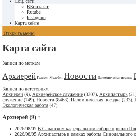
Соц. сети
ВКонтакте
Rutube
Instagram
Карта сайта
Открыть меню
Карта сайта
Записи по меткам
Новости
Архиерей
Галерея
Молебен
Паломническая поездка
Записи по категориям
Архиерей
(9)
,
Архиерейское служение
(3307)
,
Архипастырь
(21
служение
(749)
,
Новости
(8468)
,
Паломническая поездка
(233)
,
Экологическая работа
(47)
Архиерей
(9)
↑
2026/08/05
В Саранском кафедральном соборе прошло Пре
2026/08/05
Архипастырь в рамках работы Синодального 