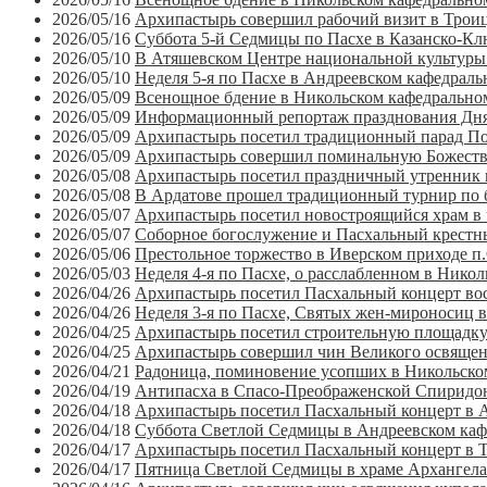
2026/05/16
Архипастырь совершил рабочий визит в Троиц
2026/05/16
Суббота 5-й Седмицы по Пасхе в Казанско-Кл
2026/05/10
В Атяшевском Центре национальной культуры 
2026/05/10
Неделя 5-я по Пасхе в Андреевском кафедраль
2026/05/09
Всенощное бдение в Никольском кафедральном
2026/05/09
Информационный репортаж празднования Дня
2026/05/09
Архипастырь посетил традиционный парад По
2026/05/09
Архипастырь совершил поминальную Божестве
2026/05/08
Архипастырь посетил праздничный утренник в
2026/05/08
В Ардатове прошел традиционный турнир по
2026/05/07
Архипастырь посетил новостроящийся храм в
2026/05/07
Соборное богослужение и Пасхальный крестны
2026/05/06
Престольное торжество в Иверском приходе п
2026/05/03
Неделя 4-я по Пасхе, о расслабленном в Нико
2026/04/26
Архипастырь посетил Пасхальный концерт вос
2026/04/26
Неделя 3-я по Пасхе, Святых жен-мироносиц в
2026/04/25
Архипастырь посетил строительную площадку
2026/04/25
Архипастырь совершил чин Великого освящен
2026/04/21
Радоница, поминовение усопших в Никольском
2026/04/19
Антипасха в Спасо-Преображенской Спиридон
2026/04/18
Архипастырь посетил Пасхальный концерт в А
2026/04/18
Суббота Светлой Седмицы в Андреевском каф
2026/04/17
Архипастырь посетил Пасхальный концерт в 
2026/04/17
Пятница Светлой Седмицы в храме Архангела