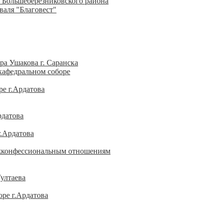
 Большеберезниковского района
валя "Благовест"
а Ушакова г. Саранска
кафедральном соборе
е г.Ардатова
рдатова
г.Ардатова
ежконфессиональным отношениям
ултаева
ре г.Ардатова