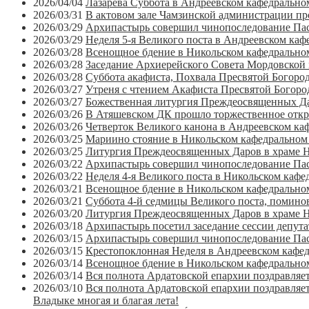
2026/04/04
Лазарева Суббота в Андреевском кафедрально
2026/03/31
В актовом зале Чамзинской администрации п
2026/03/29
Архипастырь совершил чинопоследование Пас
2026/03/29
Неделя 5-я Великого поста в Андреевском каф
2026/03/28
Всенощное бдение в Никольском кафедральном
2026/03/28
Заседание Архиерейского Совета Мордовской
2026/03/28
Суббота акафиста, Похвала Пресвятой Богоро
2026/03/27
Утреня с чтением Акафиста Пресвятой Богоро
2026/03/27
Божественная литургия Преждеосвященных Да
2026/03/26
В Атяшевском ДК прошло торжественное откры
2026/03/26
Четверток Великого канона в Андреевском ка
2026/03/25
Мариино стояние в Никольском кафедральном 
2026/03/25
Литургия Преждеосвященных Даров в храме Н
2026/03/22
Архипастырь совершил чинопоследование Пас
2026/03/22
Неделя 4-я Великого поста в Никольском кафе
2026/03/21
Всенощное бдение в Никольском кафедральном
2026/03/21
Суббота 4-й седмицы Великого поста, помино
2026/03/20
Литургия Преждеосвященных Даров в храме Н
2026/03/18
Архипастырь посетил заседание сессии депут
2026/03/15
Архипастырь совершил чинопоследование Пас
2026/03/15
Крестопоклонная Неделя в Андреевском кафед
2026/03/14
Всенощное бдение в Никольском кафедральном
2026/03/14
Вся полнота Ардатовской епархии поздравляе
2026/03/10
Вся полнота Ардатовской епархии поздравляе
Владыке многая и благая лета!