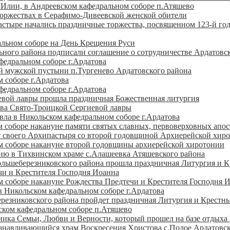
а Илии, в Андреевском кафедральном соборе п.Атяшево
торжествах в Серафимо-Дивеевской женской обители
стыре начались праздничные торжества, посвященном 123-й го
альном соборе на День Крещения Руси
ного района подписали соглашение о сотрудничестве Ардатовс
федральном соборе г.Ардатова
й мужской пустыни п.Тургенево Ардатовского района
 соборе г.Ардатова
федральном соборе г.Ардатова
вой лавры прошла праздничная Божественная литургия
ва Свято-Троицкой Сергиевой лавры
вла в Никольском кафедральном соборе г.Ардатова
 соборе накануне памяти святых славных, первоверховных апос
т своего Архипастыря со второй годовщиной Архиерейской хир
м соборе накануне второй годовщины архиерейской хиротонии
ю в Тихвинском храме с.Алашеевка Атяшевского района
льшеберезниковского района прошла праздничная Литургия и Кре
чи и Крестителя Господня Иоанна
 соборе накануне Рождества Предтечи и Крестителя Господня 
 Никольском кафедральном соборе г.Ардатова
ерезниковского района пройдет праздничная Литургия и Крестны
ском кафедральном соборе п.Атяшево
дника Семьи, Любви и Верности, который прошел на базе отдыха
анавливающийся храм Воскресения Христова с.Полое Ардатовск