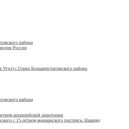
товского района
ародов России
Угол) с.Горки Большеигнатовского района
товского района
летием архиерейской хиротонии
ского с 15-летием монашеского пострига. Нашему