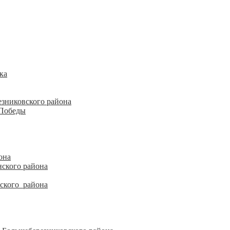
ка
езниковского района
 Победы
она
ского района
ского района