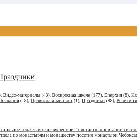
Праздники
)
,
Видео-материалы
(43)
,
Воскресная школа
(177)
,
Епархия
(8)
,
Ис
Послания
(18)
,
Православный пост
(1)
,
Праздники
(88)
,
Религиоз
стольное торжество, посвященное 25-летию канонизации свято
отдела по монастырям и монашеству посетил монастыри Чебокс