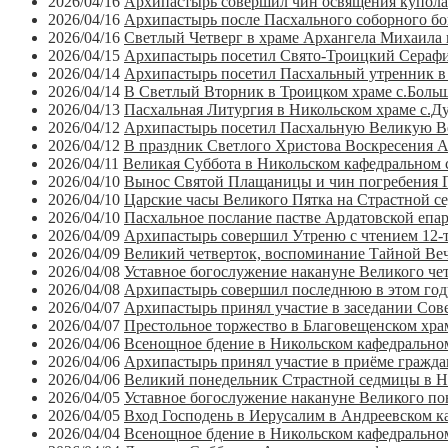
2026/04/16
Архипастырь совершил чин освящения купола 
2026/04/16
Архипастырь после Пасхального соборного бог
2026/04/16
Светлый Четверг в храме Архангела Михаила 
2026/04/15
Архипастырь посетил Свято-Троицкий Сераф
2026/04/14
Архипастырь посетил Пасхальный утренник в
2026/04/14
В Светлый Вторник в Троицком храме с.Больш
2026/04/13
Пасхальная Литургия в Никольском храме с.
2026/04/12
Архипастырь посетил Пасхальную Великую Веч
2026/04/12
В праздник Светлого Христова Воскресения 
2026/04/11
Великая Суббота в Никольском кафедральном с
2026/04/10
Вынос Святой Плащаницы и чин погребения Го
2026/04/10
Царские часы Великого Пятка на Страстной с
2026/04/10
Пасхальное послание пастве Ардатовской епар
2026/04/09
Архипастырь совершил Утреню с чтением 12-т
2026/04/09
Великий четверток, воспоминание Тайной Веч
2026/04/08
Уставное богослужение накануне Великого че
2026/04/08
Архипастырь совершил последнюю в этом го
2026/04/07
Архипастырь принял участие в заседании Со
2026/04/07
Престольное торжество в Благовещенском хра
2026/04/06
Всенощное бдение в Никольском кафедрально
2026/04/06
Архипастырь принял участие в приёме гражда
2026/04/06
Великий понедельник Страстной седмицы в Ни
2026/04/05
Уставное богослужение накануне Великого по
2026/04/05
Вход Господень в Иерусалим в Андреевском к
2026/04/04
Всенощное бдение в Никольском кафедральном