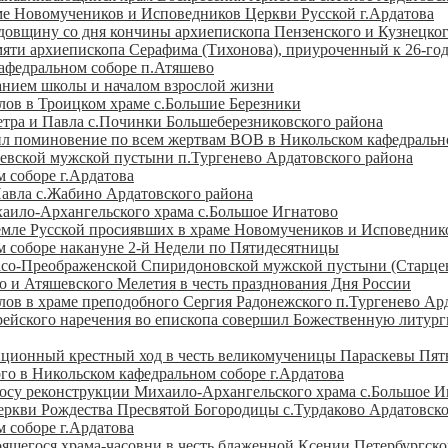
ме Новомучеников и Исповедников Церкви Русской г.Ардатова
довщину со дня кончины архиепископа Пензенского и Кузнецко
мяти архиепископа Серафима (Тихонова), приуроченный к 26-г
кафедральном соборе п.Атяшево
анием школы и началом взрослой жизни
лов в Троицком храме с.Большие Березники
Петра и Павла с.Починки Большеберезниковского района
л поминовение по всем жертвам ВОВ в Никольском кафедрально
чевской мужской пустыни п.Тургенево Ардатовского района
 соборе г.Ардатова
Павла с.Жабино Ардатовского района
аило-Архангельского храма с.Большое Игнатово
земле Русской просиявших в храме Новомучеников и Исповедник
 соборе накануне 2-й Недели по Пятидесятницы
асо-Преображенской Спиридоновской мужской пустыни (Старцев
о и Атяшевского Мелетия в честь празднования Дня России
ов в храме преподобного Сергия Радонежского п.Тургенево Ар
ейского наречения во епископа совершил Божественную литург
иционный крестный ход в честь великомученицы Параскевы Пя
го в Никольском кафедральном соборе г.Ардатова
осу реконструкции Михаило-Архангельского храма с.Большое И
церкви Рождества Пресвятой Богородицы с.Турдаково Ардатовск
 соборе г.Ардатова
ящегося храма-часовни в честь блаженной Ксении Петербургско