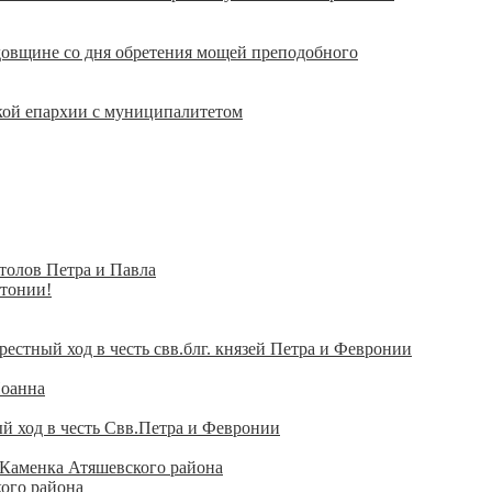
довщине со дня обретения мощей преподобного
кой епархии с муниципалитетом
толов Петра и Павла
отонии!
стный ход в честь свв.блг. князей Петра и Февронии
Иоанна
й ход в честь Свв.Петра и Февронии
 Каменка Атяшевского района
ого района