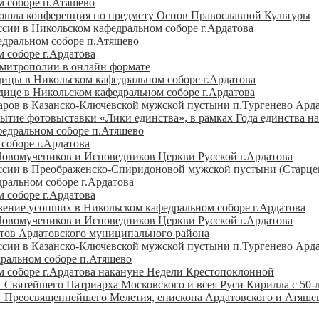
м соборе п.Атяшево
рошла конференция по предмету Основ Православной Культуры
сии в Никольском кафедральном соборе г.Ардатова
едральном соборе п.Атяшево
 соборе г.Ардатова
 митрополии в онлайн формате
дицы в Никольском кафедральном соборе г.Ардатова
дице в Никольском кафедральном соборе г.Ардатова
ров в Казанско-Ключевской мужской пустыни п.Тургенево Арда
тие фотовыставки «Лики единства», в рамках Года единства н
федральном соборе п.Атяшево
соборе г.Ардатова
овомучеников и Исповедников Церкви Русской г.Ардатова
сии в Преображенско-Спиридоновой мужской пустыни (Старцев 
дральном соборе г.Ардатова
 соборе г.Ардатова
вение усопших в Никольском кафедральном соборе г.Ардатова
овомучеников и Исповедников Церкви Русской г.Ардатова
атов Ардатовского муниципального района
сии в Казанско-Ключевской мужской пустыни п.Тургенево Арда
ральном соборе п.Атяшево
 соборе г.Ардатова накануне Недели Крестопоклонной
т Святейшего Патриарха Московского и всея Руси Кирилла с 50-
т Преосвященнейшего Мелетия, епископа Ардатовского и Атяшев