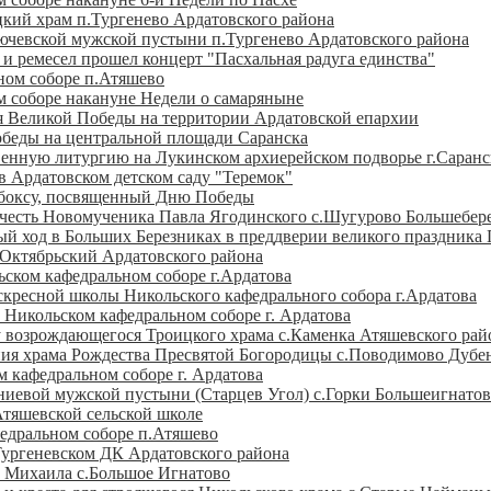
кий храм п.Тургенево Ардатовского района
ючевской мужской пустыни п.Тургенево Ардатовского района
и ремесел прошел концерт "Пасхальная радуга единства"
ном соборе п.Атяшево
 соборе накануне Недели о самаряныне
 Великой Победы на территории Ардатовской епархии
беды на центральной площади Саранска
нную литургию на Лукинском архиерейском подворье г.Саранс
 Ардатовском детском саду "Теремок"
 боксу, посвященный Дню Победы
 честь Новомученика Павла Ягодинского с.Шугурово Большебер
й ход в Больших Березниках в преддверии великого праздника
.Октябрьский Ардатовского района
льском кафедральном соборе г.Ардатова
кресной школы Никольского кафедрального собора г.Ардатова
 Никольском кафедральном соборе г. Ардатова
 возрождающегося Троицкого храма с.Каменка Атяшевского рай
ия храма Рождества Пресвятой Богородицы с.Поводимово Дубен
 кафедральном соборе г. Ардатова
иевой мужской пустыни (Старцев Угол) с.Горки Большеигнатов
тяшевской сельской школе
едральном соборе п.Атяшево
Тургеневском ДК Ардатовского района
 Михаила с.Большое Игнатово