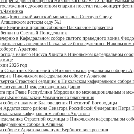
и креста для строящегося Никольского храма с.Старые Найманы
ослужения с духовенством епархии посетил гала-концерт фести
п.Чамзинка
имо-Дивеевский женский монастырь в Светлую Среду
 Атяшевском детском саду №1
ие Березники прошло соборное Пасхальное торжество
Дубенки на Светлый Понедельник
ерню в Кафедральном соборе святого праведного воина Феодор
Архипастырь совершил Пасхальные богослужения в Никольском 
оборе г. Ардатова
спода нашего Иисуса Христа в Никольском кафедральном собор
едмице
хии 2026 год
и Страстных Евангелий в Никольском кафедральном соборе г.А
ери в Никольском кафедральном соборе г.Ардатова
твертка Страстной седмицы в Никольском кафедральном соборе 
ду литургию Преждеосвященных Даров
вета при Главе Республики Мордовия по межнациональным и м
ме п.Комсомольский Чамзинского благочиния
м соборе накануне Благовещения Пресвятой Богородицы
н Ардатовского района Сенатора Российской Федерации Петра Т
кольском кафедральном соборе г.Ардатова
недельника Страстной седмицы в Никольском кафедральном собо
афедральном соборе п.Атяшево
 соборе г.Ардатова накануне Вербного воскресения