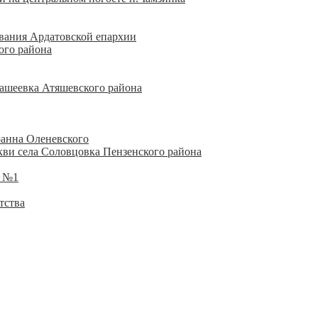
ования Ардатовской епархии
ого района
ашеевка Атяшевского района
оанна Оленевского
кви села Соловцовка Пензенского района
Ш №1
тства