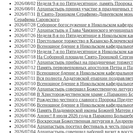
2026/08/02
Неделя 9-я по Пятидесятнице, память Пророк
2026/08/01
Архипастырь принял участие в праздничных 
2026/07/31
В Свято-Троицком Серафимо-Дивеевском мона
Серафима Саровского
2026/07/28
Соборное богослужение в Никольском кафедр
2026/07/27
Архипастырь и Глава Чамзинского муниципаль
2026/07/26
Неделя 8-я по Пятидесятнице в Никольском ка
2026/07/21
Престольное торжество в Казанско-Ключевско
2026/07/20
Всенощное бдение в Никольском кафедральном
2026/07/19
Неделя 7-я по Пятидесятнице в Никольском ка
2026/07/18
На Соборной площади Свято-Троицкой Сергие
2026/07/17
Архипастырь прибыл на праздничные торжест
2026/07/12
Память первоверховных апостолов Петра и Па
2026/07/11
Всенощное бдение в Никольском кафедральном
2026/07/11
Вся полнота Ардатовской епархии поздравляе
2026/07/10
Всенощное бдение в Никольском кафедрально
2026/07/09
Архипастырь совершил Божественную литурги
2026/07/08
В Христорождественском храме с.Паракино Бо
2026/07/07
Рождество честного славного Пророка Предте
2026/07/06
Всенощное бдение в Никольском кафедральном
2026/07/06
Память Владимирской иконы Божией Матери в
2026/07/06
Анонс! 8 июля 2026 года в Паракино Большеб
2026/07/05
Воскресная Божественная литургия в Андреев
2026/07/04
Архипастырь посетил фестиваль в честь праз
2026/07/04
Архипастырь совершил рабочий визит в восст