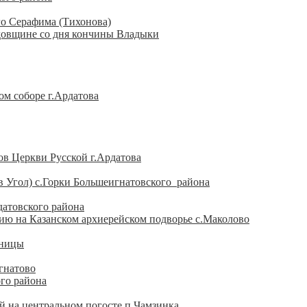
го Серафима (Тихонова)
одовщине со дня кончины Владыки
м соборе г.Ардатова
ов Церкви Русской г.Ардатова
 Угол) с.Горки Большеигнатовского района
датовского района
ию на Казанском архиерейском подворье с.Маколово
тницы
гнатово
ого района
й на центральном погосте п.Чамзинка