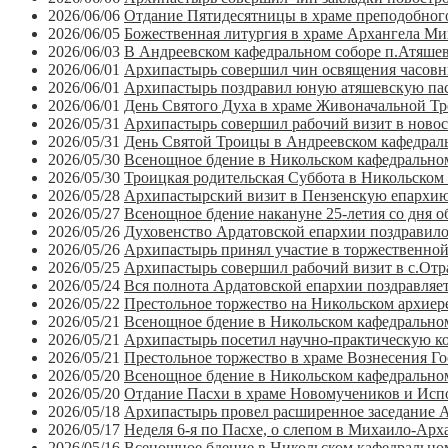
2026/06/06
Отдание Пятидесятницы в храме преподобног
2026/06/05
Божественная литургия в храме Архангела Ми
2026/06/03
В Андреевском кафедральном соборе п.Атяшево
2026/06/01
Архипастырь совершил чин освящения часовни
2026/06/01
Архипастырь поздравил юную атяшевскую пас
2026/06/01
День Святого Духа в храме Живоначальной Тр
2026/05/31
Архипастырь совершил рабочий визит в новос
2026/05/31
День Святой Троицы в Андреевском кафедрал
2026/05/30
Всенощное бдение в Никольском кафедрально
2026/05/30
Троицкая родительская Суббота в Никольском 
2026/05/28
Архипастырский визит в Пензенскую епархию 
2026/05/27
Всенощное бдение накануне 25-летия со дня 
2026/05/26
Духовенство Ардатовской епархии поздравило
2026/05/26
Архипастырь принял участие в торжественно
2026/05/25
Архипастырь совершил рабочий визит в с.Отр
2026/05/24
Вся полнота Ардатовской епархии поздравляе
2026/05/22
Престольное торжество на Никольском архиер
2026/05/21
Всенощное бдение в Никольском кафедральном
2026/05/21
Архипастырь посетил научно-практическую ко
2026/05/21
Престольное торжество в храме Вознесения Г
2026/05/20
Всенощное бдение в Никольском кафедральном
2026/05/20
Отдание Пасхи в храме Новомучеников и Исп
2026/05/18
Архипастырь провел расширенное заседание 
2026/05/17
Неделя 6-я по Пасхе, о слепом в Михаило-Арх
2026/05/16
Всенощное бдение в Никольском кафедральном