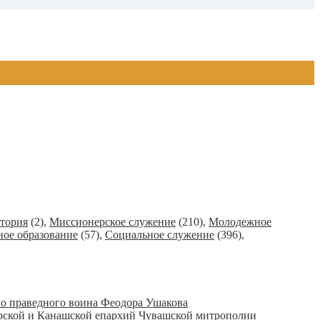
тория
(2)
,
Миссионерское служение
(210)
,
Молодежное
ное образование
(57)
,
Социальное служение
(396)
,
го праведного воина Феодора Ушакова
арской и Канашской епархий Чувашской митрополии