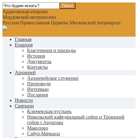
Ардатовская епархия
Мордовской митрополии
Русская Православная Церковь Московский патриархат
Главная
Епархия
Благочиния и приходы
История
Документы
Контакты
Архиерей
Архиерейское служение
Проповеди
Интервью
Послания
Новости
Святыни
Ключевская пустынь
Никольский кафедральный собор и Троицкий
собор г.Ардатова
Маколово
Сабур-Мачкасы