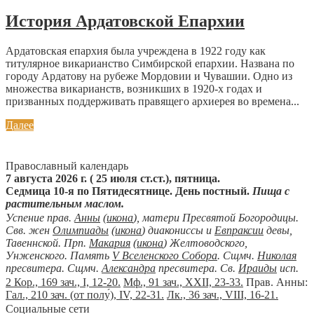
История Ардатовской Епархии
Ардатовская епархия была учреждена в 1922 году как
титулярное викарианство Симбирской епархии. Названа по
городу Ардатову на рубеже Мордовии и Чувашии. Одно из
множества викарианств, возникших в 1920-х годах и
призванных поддерживать правящего архиерея во времена...
Далее
Православный календарь
7 августа 2026 г. ( 25 июля ст.ст.), пятница.
Седмица 10-я по Пятидесятнице. День постный.
Пища с
растительным маслом.
Успение прав.
Анны
(
икона
), матери Пресвятой Богородицы.
Свв. жен
Олимпиады
(
икона
) диакониссы и
Евпраксии
девы,
Тавеннской. Прп.
Макария
(
икона
) Желтоводского,
Унженского. Память
V Вселенского Собора
. Сщмч.
Николая
пресвитера. Сщмч.
Александра
пресвитера. Св.
Ираиды
исп.
2 Кор., 169 зач., I, 12-20.
Мф., 91 зач., XXII, 23-33.
Прав. Анны:
Гал., 210 зач. (от полу́), IV, 22-31.
Лк., 36 зач., VIII, 16-21.
Социальные сети