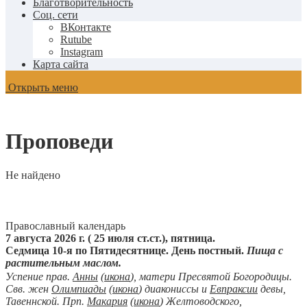
Благотворительность
Соц. сети
ВКонтакте
Rutube
Instagram
Карта сайта
Открыть меню
Проповеди
Не найдено
Православный календарь
7 августа 2026 г. ( 25 июля ст.ст.), пятница.
Седмица 10-я по Пятидесятнице. День постный.
Пища с
растительным маслом.
Успение прав.
Анны
(
икона
), матери Пресвятой Богородицы.
Свв. жен
Олимпиады
(
икона
) диакониссы и
Евпраксии
девы,
Тавеннской. Прп.
Макария
(
икона
) Желтоводского,