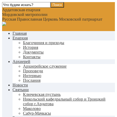
Ардатовская епархия
Мордовской митрополии
Русская Православная Церковь Московский патриархат
Главная
Епархия
Благочиния и приходы
История
Документы
Контакты
Архиерей
Архиерейское служение
Проповеди
Интервью
Послания
Новости
Святыни
Ключевская пустынь
Никольский кафедральный собор и Троицкий
собор г.Ардатова
Маколово
Сабур-Мачкасы