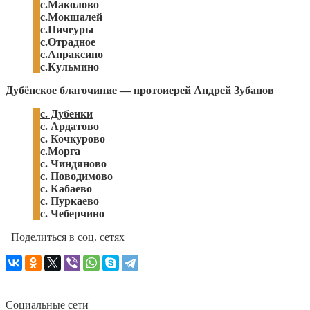
с.Маколово
с.Мокшалей
с.Пичеуры
с.Отрадное
с.Апраксино
с.Кульмино
Дубёнское благочиние — протоиерей Андрей Зубанов
с. Дубенки
с. Ардатово
с. Кочкурово
с.Морга
с. Чиндяново
с. Поводимово
с. Кабаево
с. Пуркаево
с. Чеберчино
Поделиться в соц. сетях
Социальные сети