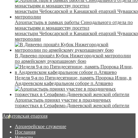
Архипастырь в рамках работы Синодального отдела по
монастырям и монашеству посетил
монастыри Чебоксарской и Канашской епархий Чувашск
митрополии
В Дивеево прошёл Кубок Нижегородской митрополии
по армейскому рукопашному бою
Неделя 9-я по Пятидесятнице, память Пророка Илии, в
Андреевском кафедральном соборе п.Атяшево
Архипастырь принял участие в праздничных
торжествах в Серафимо-Дивеевской женской обители
Ардатовская епархия
Архиерейское служение
Послания
Новости