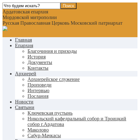
Ардатовская епархия
Мордовской митрополии
Русская Православная Церковь Московский патриархат
Главная
Епархия
Благочиния и приходы
История
Документы
Контакты
Архиерей
Архиерейское служение
Проповеди
Интервью
Послания
Новости
Святыни
Ключевская пустынь
Никольский кафедральный собор и Троицкий
собор г.Ардатова
Маколово
Сабур-Мачкасы