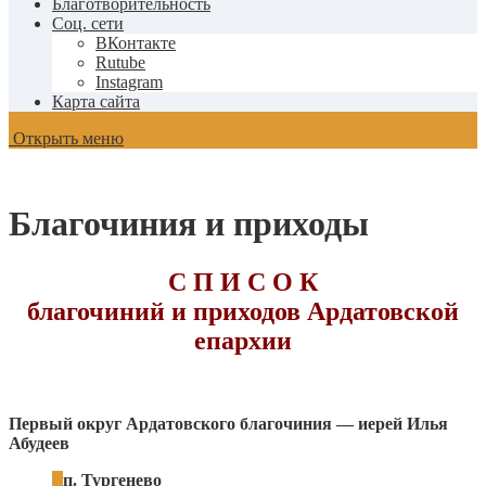
Благотворительность
Соц. сети
ВКонтакте
Rutube
Instagram
Карта сайта
Открыть меню
Благочиния и приходы
С П И С О К
благочиний и приходов Ардатовской
епархии
Первый округ Ардатовского благочиния — иерей Илья
Абудеев
п. Тургенево