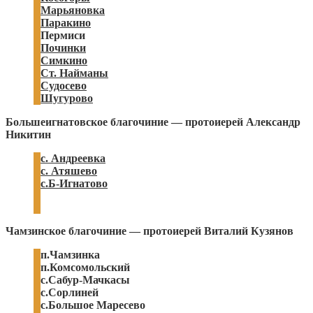
Марьяновка
Паракино
Пермиси
Починки
Симкино
Ст. Найманы
Судосево
Шугурово
Большеигнатовское благочиние — протоиерей Александр
Никитин
с. Андреевка
с. Атяшево
с.Б-Игнатово
Чамзинское благочиние — протоиерей Виталий Кузянов
п.Чамзинка
п.Комсомольский
с.Сабур-Мачкасы
с.Сорлиней
с.Большое Маресево