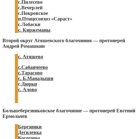
с.Пилесево
с.Вечерлей
с.Покровское
п.Птицесовхоз «Сараст»
с.Лобаски
с. Киржеманы
Второй округ Атяшевского благочиния — протоиерей
Андрей Ромашкин
с. Атяшево
с.Сабанчеево
с.Тарасово
с. Б.Манадыши
с.
Дюрки
с. Алово
Большеберезниковское благочиние — протоиерей Евгений
Ермольчев
Березники
Дегилевка
Косогоры