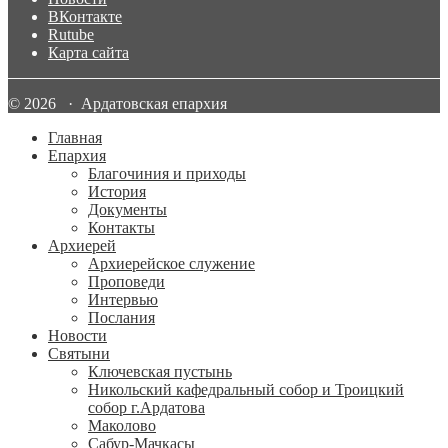
ВКонтакте
Rutube
Карта сайта
© 2026 · Ардатовская епархия
Главная
Епархия
Благочиния и приходы
История
Документы
Контакты
Архиерей
Архиерейское служение
Проповеди
Интервью
Послания
Новости
Святыни
Ключевская пустынь
Никольский кафедральный собор и Троицкий
собор г.Ардатова
Маколово
Сабур-Мачкасы