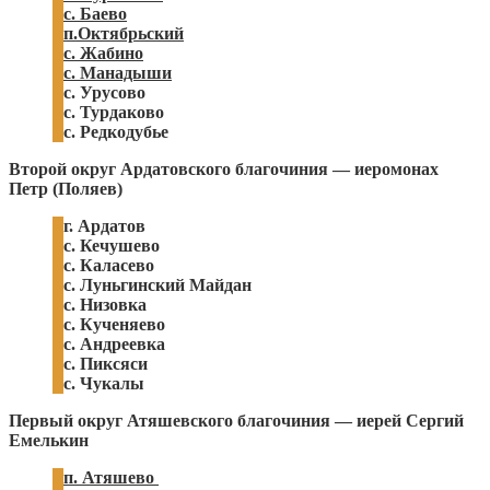
с. Баево
п.Октябрьский
с. Жабино
с. Манадыши
с. Урусово
с. Турдаково
с. Редкодубье
Второй округ Ардатовского благочиния — иеромонах
Петр (Поляев)
г. Ардатов
с. Кечушево
с. Каласево
с. Луньгинский Майдан
с. Низовка
с. Кученяево
с. Андреевка
с. Пиксяси
с. Чукалы
Первый округ Атяшевского благочиния — иерей Сергий
Емелькин
п. Атяшево