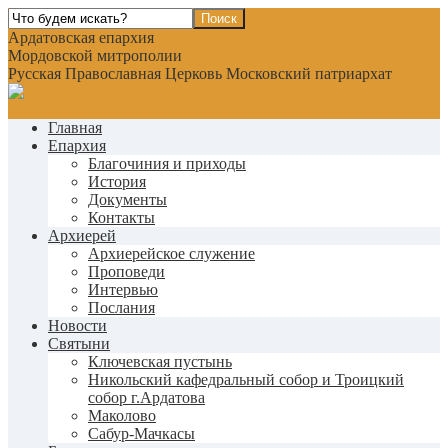
Ардатовская епархия
Мордовской митрополии
Русская Православная Церковь Московский патриархат
Главная
Епархия
Благочиния и приходы
История
Документы
Контакты
Архиерей
Архиерейское служение
Проповеди
Интервью
Послания
Новости
Святыни
Ключевская пустынь
Никольский кафедральный собор и Троицкий
собор г.Ардатова
Маколово
Сабур-Мачкасы