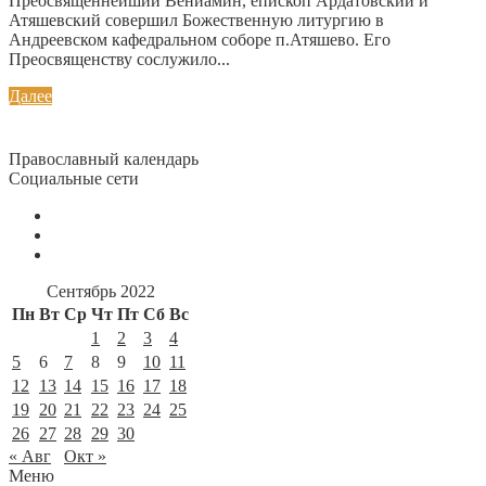
Преосвященнейший Вениамин, епископ Ардатовский и
Атяшевский совершил Божественную литургию в
Андреевском кафедральном соборе п.Атяшево. Его
Преосвященству сослужило...
Далее
Православный календарь
Социальные сети
Сентябрь 2022
Пн
Вт
Ср
Чт
Пт
Сб
Вс
1
2
3
4
5
6
7
8
9
10
11
12
13
14
15
16
17
18
19
20
21
22
23
24
25
26
27
28
29
30
« Авг
Окт »
Меню