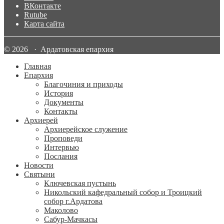
ВКонтакте
Rutube
Карта сайта
© 2026 · Ардатовская епархия
Главная
Епархия
Благочиния и приходы
История
Документы
Контакты
Архиерей
Архиерейское служение
Проповеди
Интервью
Послания
Новости
Святыни
Ключевская пустынь
Никольский кафедральный собор и Троицкий
собор г.Ардатова
Маколово
Сабур-Мачкасы