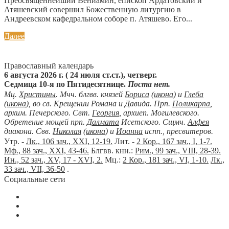
Преосвященнейший Вениамин, епископ Ардатовский и
Атяшевский совершил Божественную литургию в
Андреевском кафедральном соборе п. Атяшево. Его...
Далее
Православный календарь
6 августа 2026 г. ( 24 июля ст.ст.), четверг.
Седмица 10-я по Пятидесятнице.
Поста нет.
Мц.
Христины
. Мчч. блгвв. князей
Бориса
(
икона
) и
Глеба
(
икона
), во св. Крещении Романа и Давида. Прп.
Поликарпа
,
архим. Печерского. Свт.
Георгия
, архиеп. Могилевского.
Обретение мощей прп.
Далмата
Исетского. Сщмч.
Алфея
диакона. Свв.
Николая
(
икона
) и
Иоанна
испп., пресвитеров.
Утр. -
Лк., 106 зач., XXI, 12-19.
Лит. -
2 Кор., 167 зач., I, 1-7.
Мф., 88 зач., XXI, 43-46.
Блгвв. кнн.:
Рим., 99 зач., VIII, 28-39.
Ин., 52 зач., XV, 17 - XVI, 2.
Мц.:
2 Кор., 181 зач., VI, 1-10.
Лк.,
33 зач., VII, 36-50
.
Социальные сети