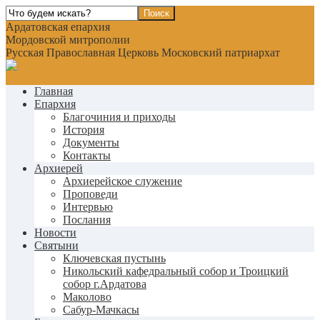
Ардатовская епархия
Мордовской митрополии
Русская Православная Церковь Московский патриархат
Главная
Епархия
Благочиния и приходы
История
Документы
Контакты
Архиерей
Архиерейское служение
Проповеди
Интервью
Послания
Новости
Святыни
Ключевская пустынь
Никольский кафедральный собор и Троицкий
собор г.Ардатова
Маколово
Сабур-Мачкасы