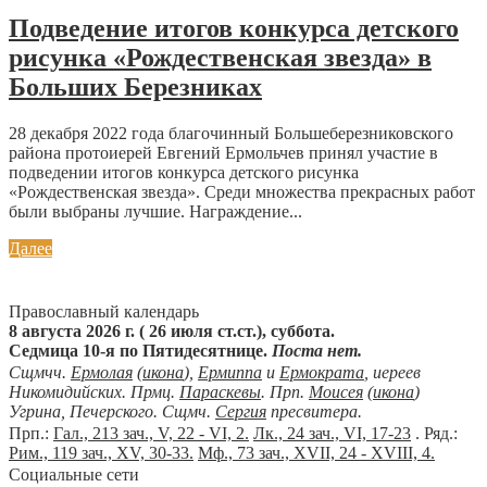
Подведение итогов конкурса детского
рисунка «Рождественская звезда» в
Больших Березниках
28 декабря 2022 года благочинный Большеберезниковского
района протоиерей Евгений Ермольчев принял участие в
подведении итогов конкурса детского рисунка
«Рождественская звезда». Среди множества прекрасных работ
были выбраны лучшие. Награждение...
Далее
Православный календарь
8 августа 2026 г. ( 26 июля ст.ст.), суббота.
Седмица 10-я по Пятидесятнице.
Поста нет.
Сщмчч.
Ермолая
(
икона
),
Ермиппа
и
Ермократа
, иереев
Никомидийских. Прмц.
Параскевы
. Прп.
Моисея
(
икона
)
Угрина, Печерского. Сщмч.
Сергия
пресвитера.
Прп.:
Гал., 213 зач., V, 22 - VI, 2.
Лк., 24 зач., VI, 17-23
. Ряд.:
Рим., 119 зач., XV, 30-33.
Мф., 73 зач., XVII, 24 - XVIII, 4.
Социальные сети