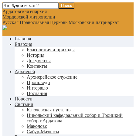
Ардатовская епархия
Мордовской митрополии
Русская Православная Церковь Московский патриархат
Главная
Епархия
Благочиния и приходы
История
Документы
Контакты
Архиерей
Архиерейское служение
Проповеди
Интервью
Послания
Новости
Святыни
Ключевская пустынь
Никольский кафедральный собор и Троицкий
собор г.Ардатова
Маколово
Сабур-Мачкасы