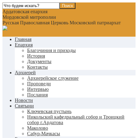
Ардатовская епархия
Мордовской митрополии
Русская Православная Церковь Московский патриархат
Главная
Епархия
Благочиния и приходы
История
Документы
Контакты
Архиерей
Архиерейское служение
Проповеди
Интервью
Послания
Новости
Святыни
Ключевская пустынь
Никольский кафедральный собор и Троицкий
собор г.Ардатова
Маколово
Сабур-Мачкасы