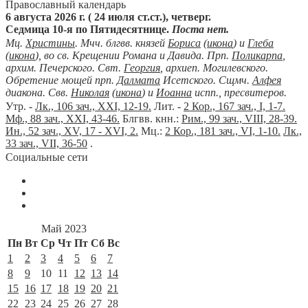
Православный календарь
6 августа 2026 г. ( 24 июля ст.ст.), четверг.
Седмица 10-я по Пятидесятнице.
Поста нет.
Мц.
Христины
. Мчч. блгвв. князей
Бориса
(
икона
) и
Глеба
(
икона
), во св. Крещении Романа и Давида. Прп.
Поликарпа
,
архим. Печерского. Свт.
Георгия
, архиеп. Могилевского.
Обретение мощей прп.
Далмата
Исетского. Сщмч.
Алфея
диакона. Свв.
Николая
(
икона
) и
Иоанна
испп., пресвитеров.
Утр. -
Лк., 106 зач., XXI, 12-19.
Лит. -
2 Кор., 167 зач., I, 1-7.
Мф., 88 зач., XXI, 43-46.
Блгвв. кнн.:
Рим., 99 зач., VIII, 28-39.
Ин., 52 зач., XV, 17 - XVI, 2.
Мц.:
2 Кор., 181 зач., VI, 1-10.
Лк.,
33 зач., VII, 36-50
.
Социальные сети
Май 2023
Пн
Вт
Ср
Чт
Пт
Сб
Вс
1
2
3
4
5
6
7
8
9
10
11
12
13
14
15
16
17
18
19
20
21
22
23
24
25
26
27
28