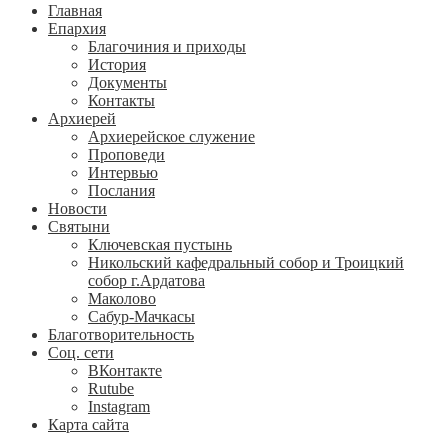
Главная
Епархия
Благочиния и приходы
История
Документы
Контакты
Архиерей
Архиерейское служение
Проповеди
Интервью
Послания
Новости
Святыни
Ключевская пустынь
Никольский кафедральный собор и Троицкий
собор г.Ардатова
Маколово
Сабур-Мачкасы
Благотворительность
Соц. сети
ВКонтакте
Rutube
Instagram
Карта сайта