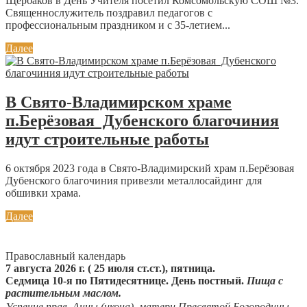
Щербаков в День Учителя посетил Комсомольскую СОШ №3.
Священнослужитель поздравил педагогов с
профессиональным праздником и с 35-летием...
Далее
В Свято-Владимирском храме
п.Берёзовая Дубенского благочиния
идут строительные работы
6 октября 2023 года в Свято-Владимирский храм п.Берёзовая
Дубенского благочиния привезли металлосайдинг для
обшивки храма.
Далее
Православный календарь
7 августа 2026 г. ( 25 июля ст.ст.), пятница.
Седмица 10-я по Пятидесятнице. День постный.
Пища с
растительным маслом.
Успение прав.
Анны
(
икона
), матери Пресвятой Богородицы.