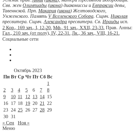
Свв. жен
Олимпиады
(
икона
) диакониссы и
Евпраксии
девы,
Тавеннской. Прп.
Макария
(
икона
) Желтоводского,
Унженского. Память
V Вселенского Собора
. Сщмч.
Николая
пресвитера. Сщмч.
Александра
пресвитера. Св.
Ираиды
исп.
2 Кор., 169 зач., I, 12-20.
Мф., 91 зач., XXII, 23-33.
Прав. Анны:
Гал., 210 зач. (от полу́), IV, 22-31.
Лк., 36 зач., VIII, 16-21.
Социальные сети
Октябрь 2023
Пн
Вт
Ср
Чт
Пт
Сб
Вс
1
2
3
4
5
6
7
8
9
10
11
12
13
14
15
16
17
18
19
20
21
22
23
24
25
26
27
28
29
30
31
« Сен
Ноя »
Меню