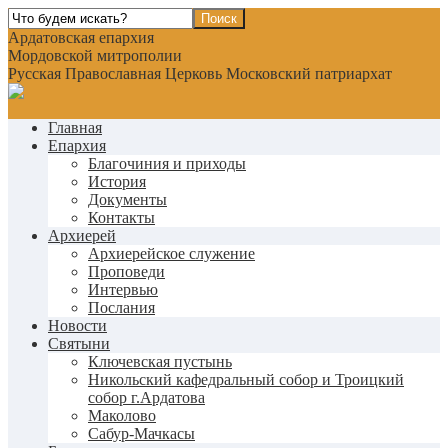
Ардатовская епархия
Мордовской митрополии
Русская Православная Церковь Московский патриархат
Главная
Епархия
Благочиния и приходы
История
Документы
Контакты
Архиерей
Архиерейское служение
Проповеди
Интервью
Послания
Новости
Святыни
Ключевская пустынь
Никольский кафедральный собор и Троицкий
собор г.Ардатова
Маколово
Сабур-Мачкасы