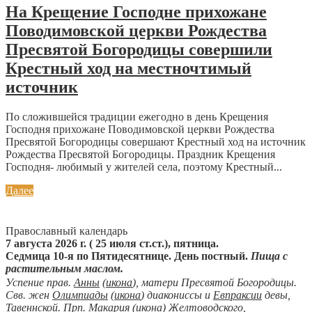
На Крещение Господне прихожане
Поводимовской церкви Рождества
Пресвятой Богородицы совершили
Крестный ход на местночтимый
источник
По сложившейся традиции ежегодно в день Крещения
Господня прихожане Поводимовской церкви Рождества
Пресвятой Богородицы совершают Крестный ход на источник
Рождества Пресвятой Богородицы. Праздник Крещения
Господня- любимый у жителей села, поэтому Крестный...
Далее
Православный календарь
7 августа 2026 г. ( 25 июля ст.ст.), пятница.
Седмица 10-я по Пятидесятнице. День постный.
Пища с
растительным маслом.
Успение прав.
Анны
(
икона
), матери Пресвятой Богородицы.
Свв. жен
Олимпиады
(
икона
) диакониссы и
Евпраксии
девы,
Тавеннской. Прп.
Макария
(
икона
) Желтоводского,