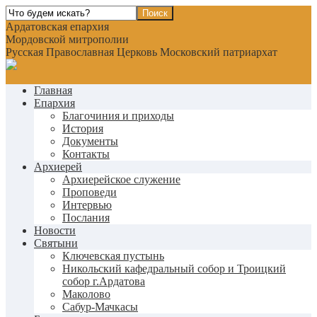
Ардатовская епархия
Мордовской митрополии
Русская Православная Церковь Московский патриархат
Главная
Епархия
Благочиния и приходы
История
Документы
Контакты
Архиерей
Архиерейское служение
Проповеди
Интервью
Послания
Новости
Святыни
Ключевская пустынь
Никольский кафедральный собор и Троицкий
собор г.Ардатова
Маколово
Сабур-Мачкасы