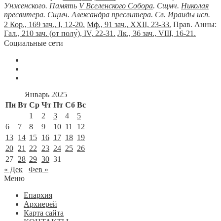
Унженского. Память
V Вселенского Собора
. Сщмч.
Николая
пресвитера. Сщмч.
Александра
пресвитера. Св.
Ираиды
исп.
2 Кор., 169 зач., I, 12-20.
Мф., 91 зач., XXII, 23-33.
Прав. Анны:
Гал., 210 зач. (от полу́), IV, 22-31.
Лк., 36 зач., VIII, 16-21.
Социальные сети
Январь 2025
Пн
Вт
Ср
Чт
Пт
Сб
Вс
1
2
3
4
5
6
7
8
9
10
11
12
13
14
15
16
17
18
19
20
21
22
23
24
25
26
27
28
29
30
31
« Дек
Фев »
Меню
Епархия
Архиерей
Карта сайта