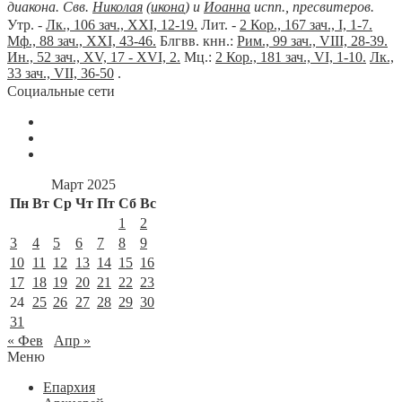
диакона. Свв.
Николая
(
икона
) и
Иоанна
испп., пресвитеров.
Утр. -
Лк., 106 зач., XXI, 12-19.
Лит. -
2 Кор., 167 зач., I, 1-7.
Мф., 88 зач., XXI, 43-46.
Блгвв. кнн.:
Рим., 99 зач., VIII, 28-39.
Ин., 52 зач., XV, 17 - XVI, 2.
Мц.:
2 Кор., 181 зач., VI, 1-10.
Лк.,
33 зач., VII, 36-50
.
Социальные сети
Март 2025
Пн
Вт
Ср
Чт
Пт
Сб
Вс
1
2
3
4
5
6
7
8
9
10
11
12
13
14
15
16
17
18
19
20
21
22
23
24
25
26
27
28
29
30
31
« Фев
Апр »
Меню
Епархия