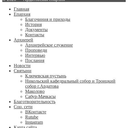
Главная
Епархия
Благочиния и приходы
История
Документы
Контакты
Архиерей
Архиерейское служение
Проповеди
Интервью
Послания
Новости
Святыни
Ключевская пустынь
Никольский кафедральный собор и Троицкий
собор г.Ардатова
Маколово
Сабур-Мачкасы
Благотворительность
Соц. сети
ВКонтакте
Rutube
Instagram
Карта сайта