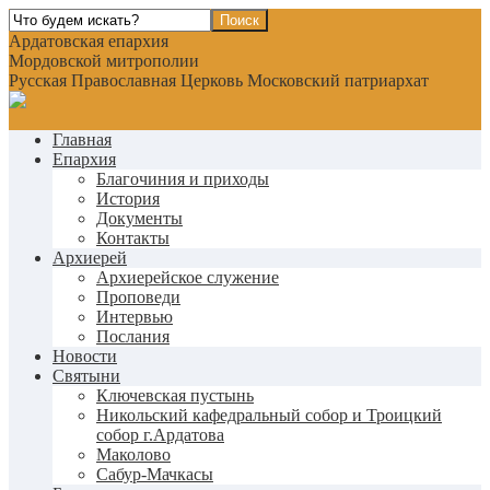
Ардатовская епархия
Мордовской митрополии
Русская Православная Церковь Московский патриархат
Главная
Епархия
Благочиния и приходы
История
Документы
Контакты
Архиерей
Архиерейское служение
Проповеди
Интервью
Послания
Новости
Святыни
Ключевская пустынь
Никольский кафедральный собор и Троицкий
собор г.Ардатова
Маколово
Сабур-Мачкасы