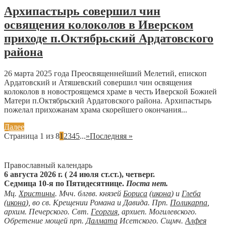
Архипастырь совершил чин
освящения колоколов в Иверском
приходе п.Октябрьский Ардатовского
района
26 марта 2025 года Преосвященнейший Мелетий, епископ
Ардатовский и Атяшевский совершил чин освящения
колоколов в новостроящемся храме в честь Иверской Божией
Матери п.Октябрьский Ардатовского района. Архипастырь
пожелал прихожанам храма скорейшего окончания...
Далее
Страница 1 из 8
1
2
3
4
5
...
»
Последняя »
Православный календарь
6 августа 2026 г. ( 24 июля ст.ст.), четверг.
Седмица 10-я по Пятидесятнице.
Поста нет.
Мц.
Христины
. Мчч. блгвв. князей
Бориса
(
икона
) и
Глеба
(
икона
), во св. Крещении Романа и Давида. Прп.
Поликарпа
,
архим. Печерского. Свт.
Георгия
, архиеп. Могилевского.
Обретение мощей прп.
Далмата
Исетского. Сщмч.
Алфея