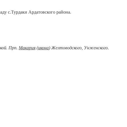
аду с.Турдаки Ардатовского района.
кой. Прп.
Макария
(
икона
) Желтоводского, Унженского.