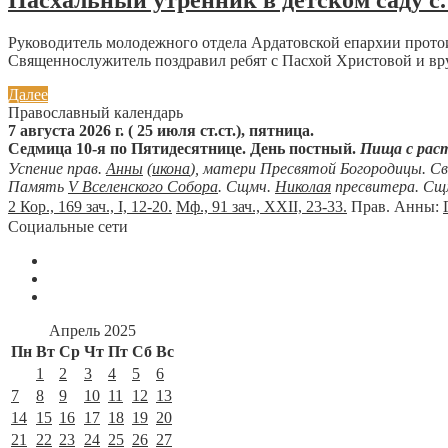
Пасхальный утренник в детском саду с
Руководитель молодежного отдела Ардатовской епархии протои
Священнослужитель поздравил ребят с Пасхой Христовой и вру
Далее
Православный календарь
7 августа 2026 г. ( 25 июля ст.ст.), пятница.
Седмица 10-я по Пятидесятнице. День постный.
Пища с рас
Успение прав.
Анны
(
икона
), матери Пресвятой Богородицы. С
Память
V Вселенского Собора
. Сщмч.
Николая
пресвитера. Сщ
2 Кор., 169 зач., I, 12-20.
Мф., 91 зач., XXII, 23-33.
Прав. Анны:
Социальные сети
Апрель 2025
Пн
Вт
Ср
Чт
Пт
Сб
Вс
1
2
3
4
5
6
7
8
9
10
11
12
13
14
15
16
17
18
19
20
21
22
23
24
25
26
27