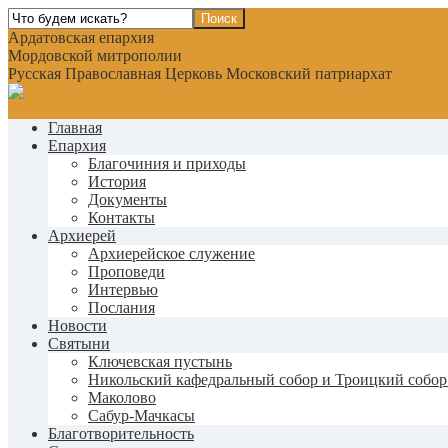
Ардатовская епархия
Мордовской митрополии
Русская Православная Церковь Московский патриархат
Главная
Епархия
Благочиния и приходы
История
Документы
Контакты
Архиерей
Архиерейское служение
Проповеди
Интервью
Послания
Новости
Святыни
Ключевская пустынь
Никольский кафедральный собор и Троицкий собор
Маколово
Сабур-Мачкасы
Благотворительность