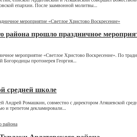
овской епархии. После заамвонной молитвы...
 района прошло праздничное мероприят
ное мероприятие «Светлое Христово Воскресение». По традиции
й Богородицы протоиерея Георгия...
ой средней школе
ер­ей Андрей Ромашкин, совместно с директором Атяшевской с
ю и трепетом декламировали...