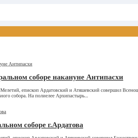
ральном соборе накануне Антипасхи
 Мелетий, епископ Ардатовский и Атяшевский совершил Всенощ
ного собора. На полиелее Архипастырь...
льном соборе г.Ардатова
летий, епископ Ардатовский и Атяшевский совершил Божествен