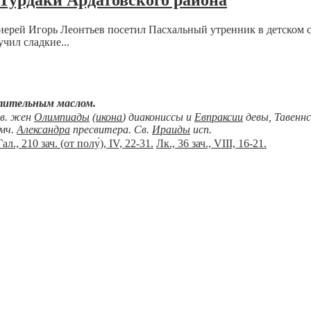
.Турдаки Ардатовского района
ерей Игорь Леонтьев посетил Пасхальный утренник в детском с
чил сладкие...
тительным маслом.
вв. жен
Олимпиады
(
икона
) диакониссы и
Евпраксии
девы, Тавеннс
мч.
Александра
пресвитера. Св.
Ираиды
исп.
Гал., 210 зач. (от полу́), IV, 22-31.
Лк., 36 зач., VIII, 16-21.