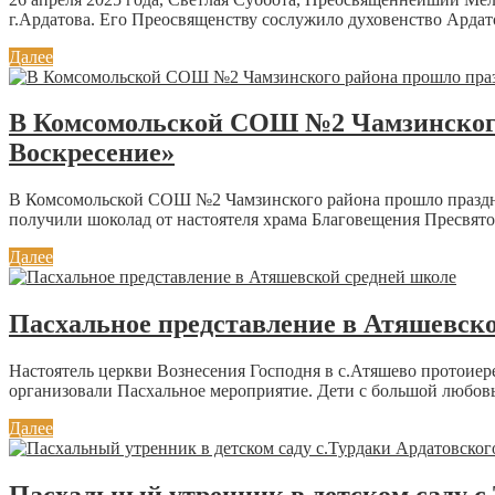
г.Ардатова. Его Преосвященству сослужило духовенство Ардат
Далее
В Комсомольской СОШ №2 Чамзинского
Воскресение»
В Комсомольской СОШ №2 Чамзинского района прошло празднич
получили шоколад от настоятеля храма Благовещения Пресвято
Далее
Пасхальное представление в Атяшевск
Настоятель церкви Вознесения Господня в с.Атяшево протои
организовали Пасхальное мероприятие. Дети с большой любовь
Далее