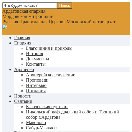
Ардатовская епархия
Мордовской митрополии
Русская Православная Церковь Московский патриархат
Главная
Епархия
Благочиния и приходы
История
Документы
Контакты
Архиерей
Архиерейское служение
Проповеди
Интервью
Послания
Новости
Святыни
Ключевская пустынь
Никольский кафедральный собор и Троицкий
собор г.Ардатова
Маколово
Сабур-Мачкасы