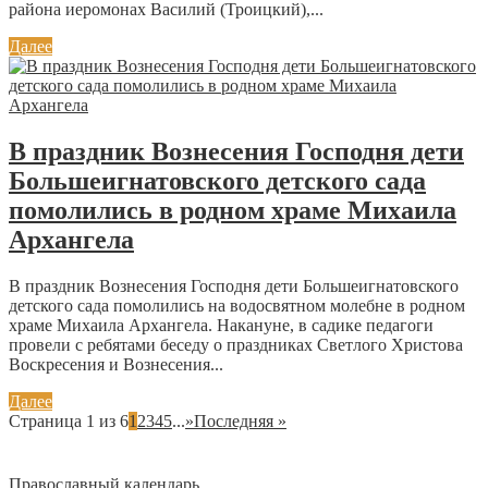
района иеромонах Василий (Троицкий),...
Далее
В праздник Вознесения Господня дети
Большеигнатовского детского сада
помолились в родном храме Михаила
Архангела
В праздник Вознесения Господня дети Большеигнатовского
детского сада помолились на водосвятном молебне в родном
храме Михаила Архангела. Накануне, в садике педагоги
провели с ребятами беседу о праздниках Светлого Христова
Воскресения и Вознесения...
Далее
Страница 1 из 6
1
2
3
4
5
...
»
Последняя »
Православный календарь