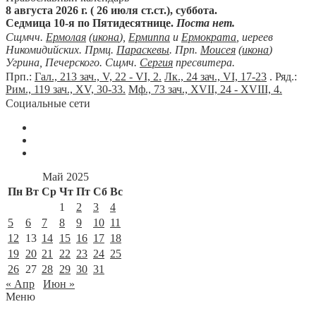
8 августа 2026 г. ( 26 июля ст.ст.), суббота.
Седмица 10-я по Пятидесятнице.
Поста нет.
Сщмчч.
Ермолая
(
икона
),
Ермиппа
и
Ермократа
, иереев
Никомидийских. Прмц.
Параскевы
. Прп.
Моисея
(
икона
)
Угрина, Печерского. Сщмч.
Сергия
пресвитера.
Прп.:
Гал., 213 зач., V, 22 - VI, 2.
Лк., 24 зач., VI, 17-23
. Ряд.:
Рим., 119 зач., XV, 30-33.
Мф., 73 зач., XVII, 24 - XVIII, 4.
Социальные сети
Май 2025
Пн
Вт
Ср
Чт
Пт
Сб
Вс
1
2
3
4
5
6
7
8
9
10
11
12
13
14
15
16
17
18
19
20
21
22
23
24
25
26
27
28
29
30
31
« Апр
Июн »
Меню