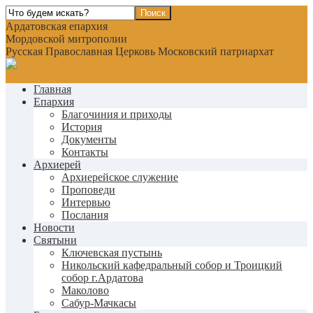
Ардатовская епархия
Мордовской митрополии
Русская Православная Церковь Московский патриархат
Главная
Епархия
Благочиния и приходы
История
Документы
Контакты
Архиерей
Архиерейское служение
Проповеди
Интервью
Послания
Новости
Святыни
Ключевская пустынь
Никольский кафедральный собор и Троицкий
собор г.Ардатова
Маколово
Сабур-Мачкасы