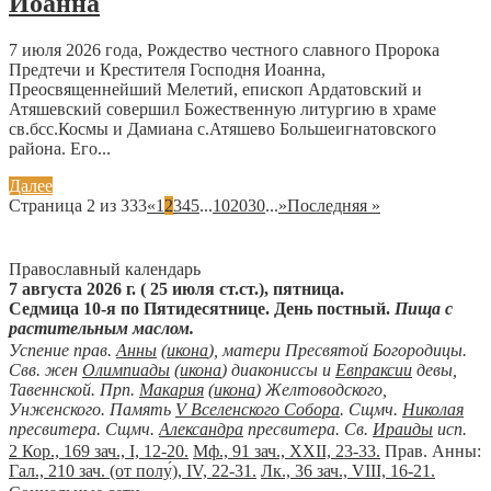
Иоанна
7 июля 2026 года, Рождество честного славного Пророка
Предтечи и Крестителя Господня Иоанна,
Преосвященнейший Мелетий, епископ Ардатовский и
Атяшевский совершил Божественную литургию в храме
св.бсс.Космы и Дамиана с.Атяшево Большеигнатовского
района. Его...
Далее
Страница 2 из 333
«
1
2
3
4
5
...
10
20
30
...
»
Последняя »
Православный календарь
7 августа 2026 г. ( 25 июля ст.ст.), пятница.
Седмица 10-я по Пятидесятнице. День постный.
Пища с
растительным маслом.
Успение прав.
Анны
(
икона
), матери Пресвятой Богородицы.
Свв. жен
Олимпиады
(
икона
) диакониссы и
Евпраксии
девы,
Тавеннской. Прп.
Макария
(
икона
) Желтоводского,
Унженского. Память
V Вселенского Собора
. Сщмч.
Николая
пресвитера. Сщмч.
Александра
пресвитера. Св.
Ираиды
исп.
2 Кор., 169 зач., I, 12-20.
Мф., 91 зач., XXII, 23-33.
Прав. Анны:
Гал., 210 зач. (от полу́), IV, 22-31.
Лк., 36 зач., VIII, 16-21.