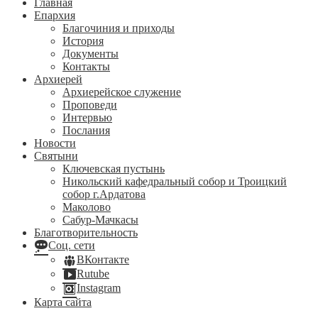
Главная
Епархия
Благочиния и приходы
История
Документы
Контакты
Архиерей
Архиерейское служение
Проповеди
Интервью
Послания
Новости
Святыни
Ключевская пустынь
Никольский кафедральный собор и Троицкий
собор г.Ардатова
Маколово
Сабур-Мачкасы
Благотворительность
Соц. сети
ВКонтакте
Rutube
Instagram
Карта сайта