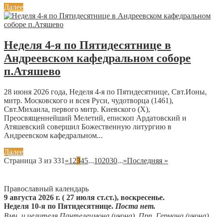
Далее
Неделя 4-я по Пятидесятнице в
Андреевском кафедральном соборе
п.Атяшево
28 июня 2026 года, Неделя 4-я по Пятидесятнице, Свт.Ионы,
митр. Московского и всея Руси, чудотворца (1461),
Свт.Михаила, первого митр. Киевского (X),
Преосвященнейший Мелетий, епископ Ардатовский и
Атяшевский совершил Божественную литургию в
Андреевском кафедральном...
Далее
Страница 3 из 331
«
1
2
3
4
5
...
10
20
30
...
»
Последняя »
Православный календарь
9 августа 2026 г. ( 27 июля ст.ст.), воскресенье.
Неделя 10-я по Пятидесятнице.
Поста нет.
Вмч. и целителя
Пантелеимона
(
икона
). Прп.
Германа
(
икона
)