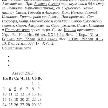
Аляскинского. Прп.
Анфисы
(
икона
) исп., игумении и 90 сестер
ее. Равноапп.
Климента
(
икона
), еп. Охридского,
Наума
(
икона
),
Саввы
,
Горазда
и
Ангеляра
. Блж.
Николая
(
икона
)
Кочанова, Христа ради юродивого, Новгородского. Свт.
Иоасафа
, митр. Московского и всея Руси.
Собор Смоленских
святых
. Сщмч.
Амвросия
, еп. Сарапульского. Сщмч.
Платона
и
Пантелеимона
пресвитера. Сщмч.
Иоанна
пресвитера.
Утр. - Ев. 10-е,
Ин., 66 зач., XXI, 1-14.
Лит. -
1 Кор., 131 зач.,
IV, 9-16.
Мф., 72 зач., XVII, 14-23.
Вмч.:
2 Тим., 292 зач., II, 1-
10.
Ин., 52 зач., XV, 17 - XVI, 2.
Социальные сети
Август 2026
Пн
Вт
Ср
Чт
Пт
Сб
Вс
1
2
3
4
5
6
7
8
9
10
11
12
13
14
15
16
17
18
19
20
21
22
23
24
25
26
27
28
29
30