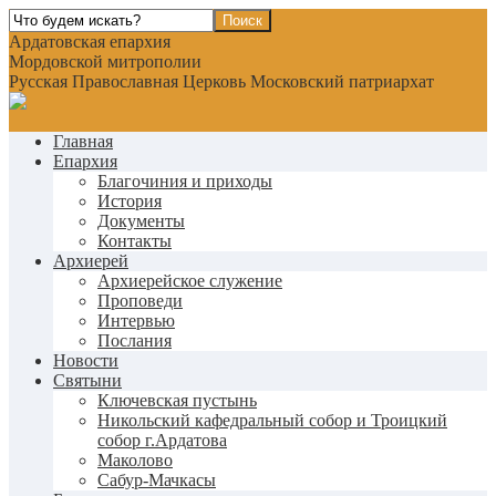
Ардатовская епархия
Мордовской митрополии
Русская Православная Церковь Московский патриархат
Главная
Епархия
Благочиния и приходы
История
Документы
Контакты
Архиерей
Архиерейское служение
Проповеди
Интервью
Послания
Новости
Святыни
Ключевская пустынь
Никольский кафедральный собор и Троицкий
собор г.Ардатова
Маколово
Сабур-Мачкасы