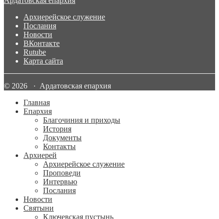
Ардатовская епархия
Архиерейское служение
Послания
Новости
ВКонтакте
Rutube
Карта сайта
© 2026 · Ардатовская епархия
Главная
Епархия
Благочиния и приходы
История
Документы
Контакты
Архиерей
Архиерейское служение
Проповеди
Интервью
Послания
Новости
Святыни
Ключевская пустынь