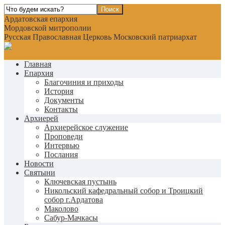
Ардатовская епархия
Мордовской митрополии
Русская Православная Церковь Московский патриархат
Главная
Епархия
Благочиния и приходы
История
Документы
Контакты
Архиерей
Архиерейское служение
Проповеди
Интервью
Послания
Новости
Святыни
Ключевская пустынь
Никольский кафедральный собор и Троицкий
собор г.Ардатова
Маколово
Сабур-Мачкасы