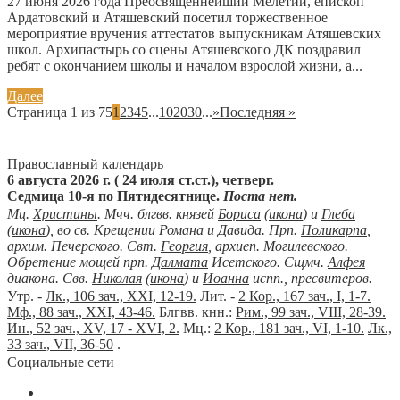
27 июня 2026 года Преосвященнейший Мелетий, епископ
Ардатовский и Атяшевский посетил торжественное
мероприятие вручения аттестатов выпускникам Атяшевских
школ. Архипастырь со сцены Атяшевского ДК поздравил
ребят с окончанием школы и началом взрослой жизни, а...
Далее
Страница 1 из 75
1
2
3
4
5
...
10
20
30
...
»
Последняя »
Православный календарь
6 августа 2026 г. ( 24 июля ст.ст.), четверг.
Седмица 10-я по Пятидесятнице.
Поста нет.
Мц.
Христины
. Мчч. блгвв. князей
Бориса
(
икона
) и
Глеба
(
икона
), во св. Крещении Романа и Давида. Прп.
Поликарпа
,
архим. Печерского. Свт.
Георгия
, архиеп. Могилевского.
Обретение мощей прп.
Далмата
Исетского. Сщмч.
Алфея
диакона. Свв.
Николая
(
икона
) и
Иоанна
испп., пресвитеров.
Утр. -
Лк., 106 зач., XXI, 12-19.
Лит. -
2 Кор., 167 зач., I, 1-7.
Мф., 88 зач., XXI, 43-46.
Блгвв. кнн.:
Рим., 99 зач., VIII, 28-39.
Ин., 52 зач., XV, 17 - XVI, 2.
Мц.:
2 Кор., 181 зач., VI, 1-10.
Лк.,
33 зач., VII, 36-50
.
Социальные сети