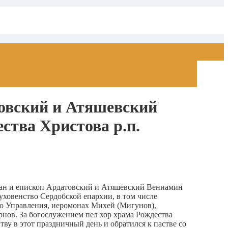
овский и Атяшевский
ства Христова р.п.
фан и епископ Ардатовский и Атяшевский Вениамин
ховенство Сердобской епархии, в том числе
го Управления, иеромонах Михей (Мигунов),
нов. За богослужением пел хор храма Рождества
 в этот праздничный день и обратился к пастве со