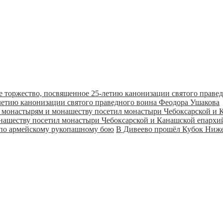
летию канонизации святого праведного воина Феодора Ушакова
онашеству посетил монастыри Чебоксарской и Канашской епарх
В Дивеево прошёл Кубок Ниже