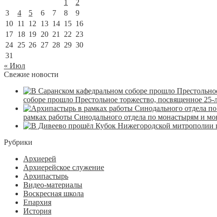
1
2
3
4
5
6
7
8
9
10
11
12
13
14
15
16
17
18
19
20
21
22
23
24
25
26
27
28
29
30
31
« Июл
Свежие новости
соборе прошло Престольное торжество, посвященное 25-
рамках работы Синодального отдела по монастырям и м
Рубрики
Архиерей
Архиерейское служение
Архипастырь
Видео-материалы
Воскресная школа
Епархия
История