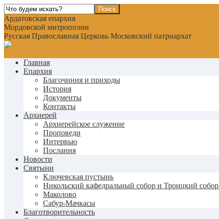
Ардатовская епархия
Мордовской митрополии
Русская Православная Церковь Московский патриархат
Главная
Епархия
Благочиния и приходы
История
Документы
Контакты
Архиерей
Архиерейское служение
Проповеди
Интервью
Послания
Новости
Святыни
Ключевская пустынь
Никольский кафедральный собор и Троицкий собор
Маколово
Сабур-Мачкасы
Благотворительность