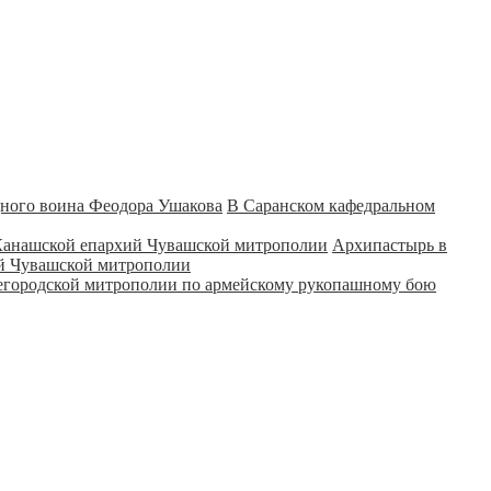
В Саранском кафедральном
Архипастырь в
ий Чувашской митрополии
городской митрополии по армейскому рукопашному бою