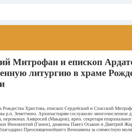
кий Митрофан и епископ Ардат
нную литургию в храме Рожде
и
ика Рождества Христова, епископ Сердобский и Спасский Митро
а р.п. Земетчино.
Архипастырям сослужили: многочисленное ду
, иеромонах Амвросий (Макаров), врио. секретаря епархиально
кон Иннокентий (Ганин), диаконы Павел Оськин и Дмитрий Жир
лагодарил Преосвященнейшего Вениамина за совместную молитву