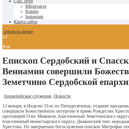
Соц. сети
ВКонтакте
Rutube
Instagram
Карта сайта
Открыть меню
14
Янв
Епископ Сердобский и Спасс
Вениамин совершили Божестве
Земетчино Сердобской епархи
Архиерейское служение
,
Новости
13 января, в Неделю 33-ю по Пятидесятнице, отдание праздн
совершили Божественную литургию в храме Рождества Христов
протоиерей Олег Мамонов, благочинный Земетчинского округа
благочинный монастырского округа. Диаконский чин: иеродиа
Христова. По завершении богослужения епископ Митрофан поб