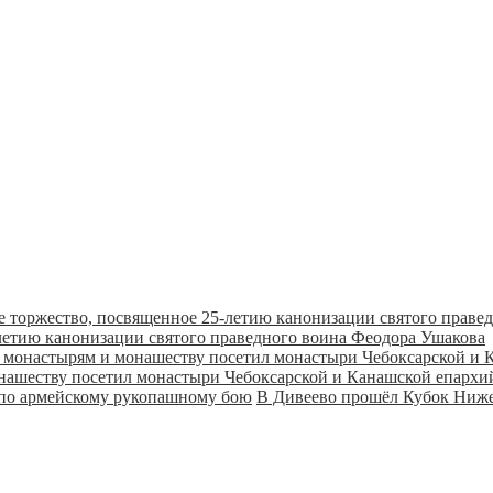
летию канонизации святого праведного воина Феодора Ушакова
онашеству посетил монастыри Чебоксарской и Канашской епарх
В Дивеево прошёл Кубок Ниже