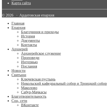
Карта сайта
© 2026 · Ардатовская епархия
Главная
Епархия
Благочиния и приходы
История
Документы
Контакты
Архиерей
Архиерейское служение
Проповеди
Интервью
Послания
Новости
Святыни
Ключевская пустынь
Никольский кафедральный собор и Троицкий собор
Маколово
Сабур-Мачкасы
Благотворительность
Соц. сети
ВКонтакте