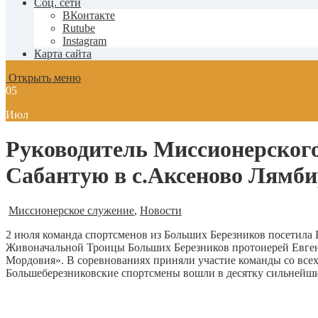
Соц. сети
ВКонтакте
Rutube
Instagram
Карта сайта
Открыть меню
05
Июл
Руководитель Миссионерского
Сабантую в с.Аксеново Лямби
Миссионерское служение
,
Новости
2 июля команда спортсменов из Больших Березников посетила 
Живоначальной Троицы Больших Березников протоиерей Евгени
Мордовия». В соревнованиях приняли участие команды со всех 
Большеберезниковские спортсмены вошли в десятку сильнейших