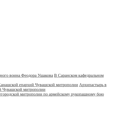
В Саранском кафедральном
Архипастырь в
ий Чувашской митрополии
городской митрополии по армейскому рукопашному бою