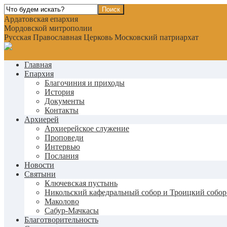
Ардатовская епархия
Мордовской митрополии
Русская Православная Церковь Московский патриархат
Главная
Епархия
Благочиния и приходы
История
Документы
Контакты
Архиерей
Архиерейское служение
Проповеди
Интервью
Послания
Новости
Святыни
Ключевская пустынь
Никольский кафедральный собор и Троицкий собор
Маколово
Сабур-Мачкасы
Благотворительность