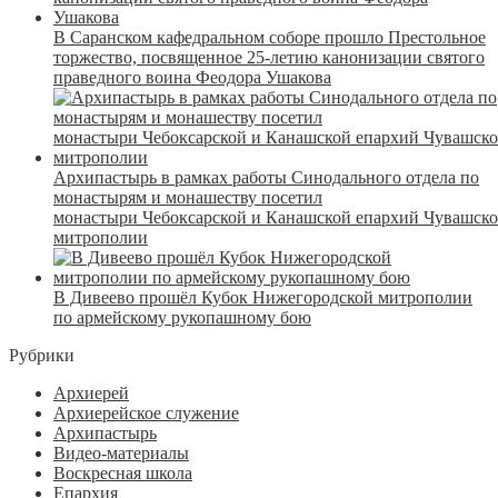
В Саранском кафедральном соборе прошло Престольное
торжество, посвященное 25-летию канонизации святого
праведного воина Феодора Ушакова
Архипастырь в рамках работы Синодального отдела по
монастырям и монашеству посетил
монастыри Чебоксарской и Канашской епархий Чувашск
митрополии
В Дивеево прошёл Кубок Нижегородской митрополии
по армейскому рукопашному бою
Рубрики
Архиерей
Архиерейское служение
Архипастырь
Видео-материалы
Воскресная школа
Епархия