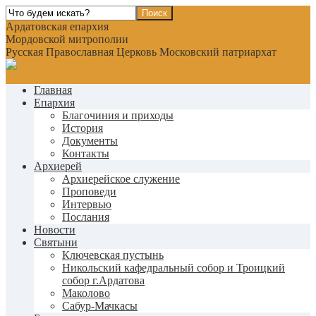
Ардатовская епархия
Мордовской митрополии
Русская Православная Церковь Московский патриархат
Главная
Епархия
Благочиния и приходы
История
Документы
Контакты
Архиерей
Архиерейское служение
Проповеди
Интервью
Послания
Новости
Святыни
Ключевская пустынь
Никольский кафедральный собор и Троицкий
собор г.Ардатова
Маколово
Сабур-Мачкасы