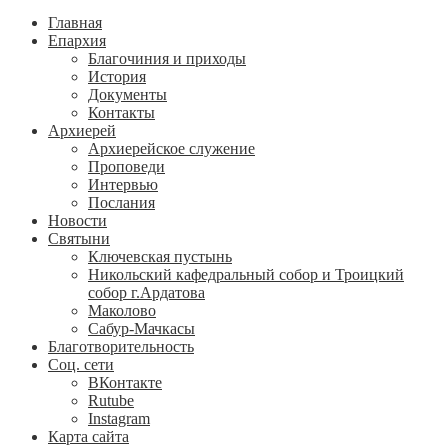
Главная
Епархия
Благочиния и приходы
История
Документы
Контакты
Архиерей
Архиерейское служение
Проповеди
Интервью
Послания
Новости
Святыни
Ключевская пустынь
Никольский кафедральный собор и Троицкий
собор г.Ардатова
Маколово
Сабур-Мачкасы
Благотворительность
Соц. сети
ВКонтакте
Rutube
Instagram
Карта сайта