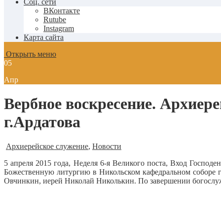
Соц. сети
ВКонтакте
Rutube
Instagram
Карта сайта
Открыть меню
05
Апр
Вербное воскресение. Архиер
г.Ардатова
Архиерейское служение
,
Новости
5 апреля 2015 года, Неделя 6-я Великого поста, Вход Госпо
Божественную литургию в Никольском кафедральном соборе г
Овчинкин, иерей Николай Николькин. По завершении богослуж