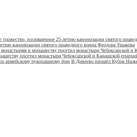
летию канонизации святого праведного воина Феодора Ушакова
онашеству посетил монастыри Чебоксарской и Канашской епарх
В Дивеево прошёл Кубок Ниже