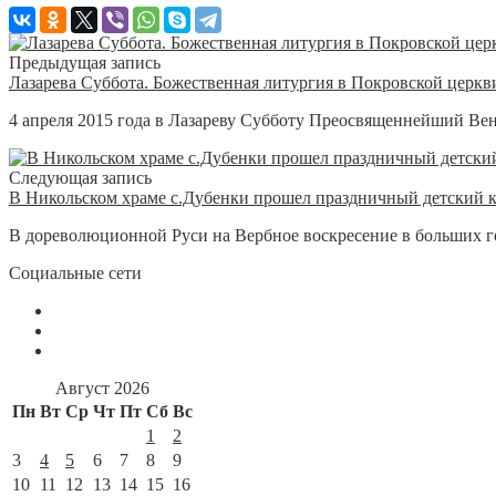
Предыдущая запись
Лазарева Суббота. Божественная литургия в Покровской церкв
4 апреля 2015 года в Лазареву Субботу Преосвященнейший Ве
Следующая запись
В Никольском храме с.Дубенки прошел праздничный детский 
В дореволюционной Руси на Вербное воскресение в больших го
Социальные сети
Август 2026
Пн
Вт
Ср
Чт
Пт
Сб
Вс
1
2
3
4
5
6
7
8
9
10
11
12
13
14
15
16