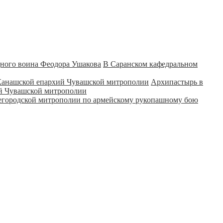
В Саранском кафедральном
Архипастырь в
ий Чувашской митрополии
городской митрополии по армейскому рукопашному бою