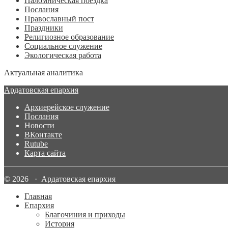
Паломническая поездка
Послания
Православный пост
Праздники
Религиозное образование
Социальное служение
Экологическая работа
Актуальная аналитика
Ардатовская епархия
Архиерейское служение
Послания
Новости
ВКонтакте
Rutube
Карта сайта
© 2026 · Ардатовская епархия
Главная
Епархия
Благочиния и приходы
История