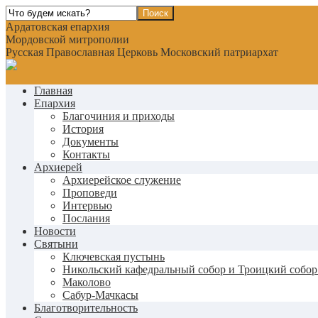
Ардатовская епархия
Мордовской митрополии
Русская Православная Церковь Московский патриархат
Главная
Епархия
Благочиния и приходы
История
Документы
Контакты
Архиерей
Архиерейское служение
Проповеди
Интервью
Послания
Новости
Святыни
Ключевская пустынь
Никольский кафедральный собор и Троицкий собор
Маколово
Сабур-Мачкасы
Благотворительность