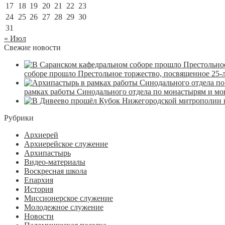
17
18
19
20
21
22
23
24
25
26
27
28
29
30
31
« Июл
Свежие новости
соборе прошло Престольное торжество, посвященное 25-
рамках работы Синодального отдела по монастырям и м
Рубрики
Архиерей
Архиерейское служение
Архипастырь
Видео-материалы
Воскресная школа
Епархия
История
Миссионерское служение
Молодежное служение
Новости