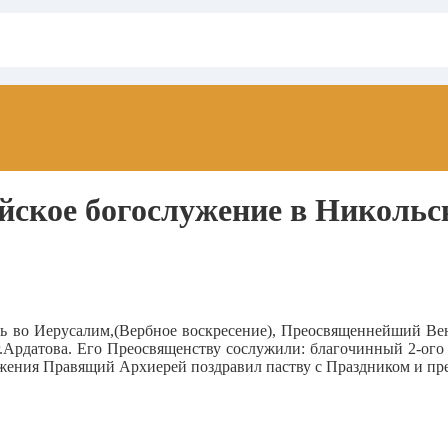
ейское богослужение в Николь
день во Иерусалим,(Вербное воскресение), Преосвященнейший 
.Ардатова.
Его Преосвященству сослужили: благочинный 2-ого
ения Правящий Архиерей поздравил паству с Праздником и пре