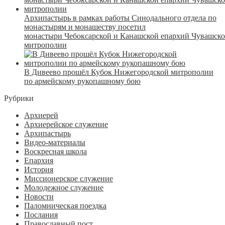
Архипастырь в рамках работы Синодального отдела по
монастырям и монашеству посетил
монастыри Чебоксарской и Канашской епархий Чувашск
митрополии
В Дивеево прошёл Кубок Нижегородской митрополии
по армейскому рукопашному бою
Рубрики
Архиерей
Архиерейское служение
Архипастырь
Видео-материалы
Воскресная школа
Епархия
История
Миссионерское служение
Молодежное служение
Новости
Паломническая поездка
Послания
Православный пост