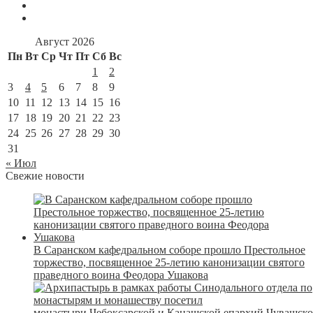
Август 2026
Пн
Вт
Ср
Чт
Пт
Сб
Вс
1
2
3
4
5
6
7
8
9
10
11
12
13
14
15
16
17
18
19
20
21
22
23
24
25
26
27
28
29
30
31
« Июл
Свежие новости
В Саранском кафедральном соборе прошло Престольное
торжество, посвященное 25-летию канонизации святого
праведного воина Феодора Ушакова