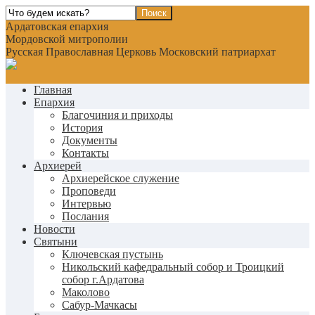
Ардатовская епархия
Мордовской митрополии
Русская Православная Церковь Московский патриархат
Главная
Епархия
Благочиния и приходы
История
Документы
Контакты
Архиерей
Архиерейское служение
Проповеди
Интервью
Послания
Новости
Святыни
Ключевская пустынь
Никольский кафедральный собор и Троицкий
собор г.Ардатова
Маколово
Сабур-Мачкасы