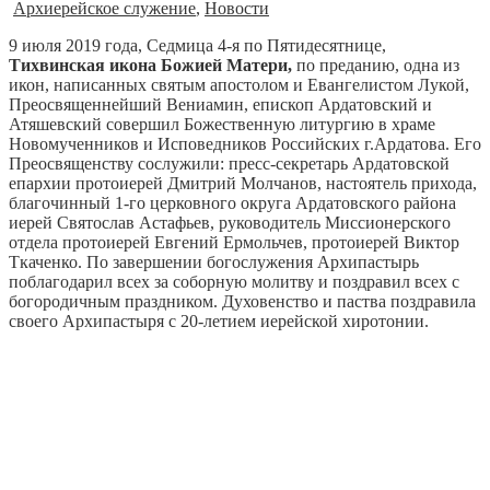
Архиерейское служение
,
Новости
9 июля 2019 года, Седмица 4-я по Пятидесятнице,
Тихвинская икона Божией Матери,
по преданию, одна из
икон, написанных святым апостолом и Евангелистом Лукой,
Преосвященнейший Вениамин, епископ Ардатовский и
Атяшевский совершил Божественную литургию в храме
Новомученников и Исповедников Российских г.Ардатова. Его
Преосвященству сослужили: пресс-секретарь Ардатовской
епархии протоиерей Дмитрий Молчанов, настоятель прихода,
благочинный 1-го церковного округа Ардатовского района
иерей Святослав Астафьев, руководитель Миссионерского
отдела протоиерей Евгений Ермольчев, протоиерей Виктор
Ткаченко. По завершении богослужения Архипастырь
поблагодарил всех за соборную молитву и поздравил всех с
богородичным праздником. Духовенство и паства поздравила
своего Архипастыря с 20-летием иерейской хиротонии.