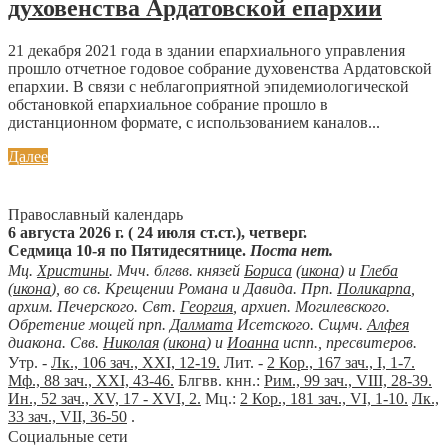
духовенства Ардатовской епархии
21 декабря 2021 года в здании епархиального управления
прошло отчетное годовое собрание духовенства Ардатовской
епархии. В связи с неблагоприятной эпидемиологической
обстановкой епархиальное собрание прошло в
дистанционном формате, с использованием каналов...
Далее
Православный календарь
6 августа 2026 г. ( 24 июля ст.ст.), четверг.
Седмица 10-я по Пятидесятнице.
Поста нет.
Мц.
Христины
. Мчч. блгвв. князей
Бориса
(
икона
) и
Глеба
(
икона
), во св. Крещении Романа и Давида. Прп.
Поликарпа
,
архим. Печерского. Свт.
Георгия
, архиеп. Могилевского.
Обретение мощей прп.
Далмата
Исетского. Сщмч.
Алфея
диакона. Свв.
Николая
(
икона
) и
Иоанна
испп., пресвитеров.
Утр. -
Лк., 106 зач., XXI, 12-19.
Лит. -
2 Кор., 167 зач., I, 1-7.
Мф., 88 зач., XXI, 43-46.
Блгвв. кнн.:
Рим., 99 зач., VIII, 28-39.
Ин., 52 зач., XV, 17 - XVI, 2.
Мц.:
2 Кор., 181 зач., VI, 1-10.
Лк.,
33 зач., VII, 36-50
.
Социальные сети