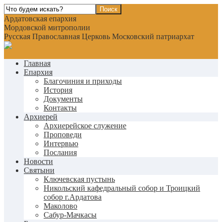
Ардатовская епархия
Мордовской митрополии
Русская Православная Церковь Московский патриархат
Главная
Епархия
Благочиния и приходы
История
Документы
Контакты
Архиерей
Архиерейское служение
Проповеди
Интервью
Послания
Новости
Святыни
Ключевская пустынь
Никольский кафедральный собор и Троицкий
собор г.Ардатова
Маколово
Сабур-Мачкасы