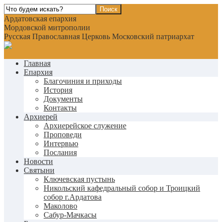
Ардатовская епархия
Мордовской митрополии
Русская Православная Церковь Московский патриархат
Главная
Епархия
Благочиния и приходы
История
Документы
Контакты
Архиерей
Архиерейское служение
Проповеди
Интервью
Послания
Новости
Святыни
Ключевская пустынь
Никольский кафедральный собор и Троицкий
собор г.Ардатова
Маколово
Сабур-Мачкасы