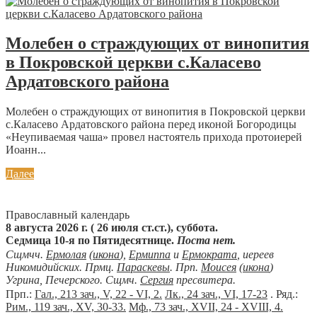
Молебен о страждующих от винопития
в Покровской церкви с.Каласево
Ардатовского района
Молебен о страждующих от винопития в Покровской церкви
с.Каласево Ардатовского района перед иконой Богородицы
«Неупиваемая чаша» провел настоятель прихода протоиерей
Иоанн...
Далее
Православный календарь
8 августа 2026 г. ( 26 июля ст.ст.), суббота.
Седмица 10-я по Пятидесятнице.
Поста нет.
Сщмчч.
Ермолая
(
икона
),
Ермиппа
и
Ермократа
, иереев
Никомидийских. Прмц.
Параскевы
. Прп.
Моисея
(
икона
)
Угрина, Печерского. Сщмч.
Сергия
пресвитера.
Прп.:
Гал., 213 зач., V, 22 - VI, 2.
Лк., 24 зач., VI, 17-23
. Ряд.:
Рим., 119 зач., XV, 30-33.
Мф., 73 зач., XVII, 24 - XVIII, 4.