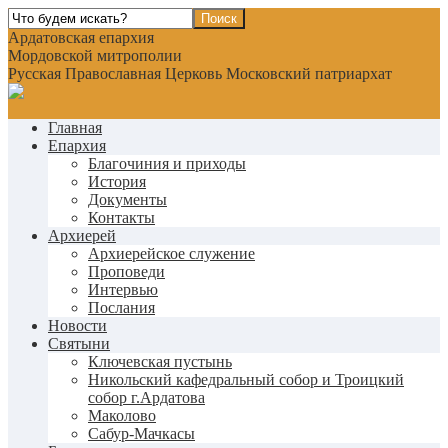
Ардатовская епархия
Мордовской митрополии
Русская Православная Церковь Московский патриархат
Главная
Епархия
Благочиния и приходы
История
Документы
Контакты
Архиерей
Архиерейское служение
Проповеди
Интервью
Послания
Новости
Святыни
Ключевская пустынь
Никольский кафедральный собор и Троицкий
собор г.Ардатова
Маколово
Сабур-Мачкасы