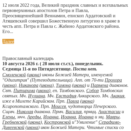
12 июля 2022 года, Великий праздник славных и всехвальных
первоверховных апостолов Петра и Павла,
Преосвященнейший Вениамин, епископ Ардатовский и
Атяшевский совершил Божественную литургию в храме в
честь апп. Петра и Павла с. Жабино Ардатовского района.
Его...
Далее
Православный календарь
10 августа 2026 г. ( 28 июля ст.ст.), понедельник.
Седмица 11-я по Пятидесятнице.
Поста нет.
Смоленской
(
икона
) иконы Божией Матери, именуемой
"Одигитрия" (Путеводительница). Апп. от 70-ти
Прохора
(
икона
),
Никанора
(
икона
),
Тимона
(
икона
) и
Пармена
диаконов.
Свт.
Питирима
(
икона
), еп. Тамбовского.
Собор
Тамбовских
святых. Мч.
Иулиана
. Мч.
Евстафия
Анкирского. Мч.
Акакия
,
иже в Милете Карийском. Прп.
Павла
(
икона
)
Ксиропотамского. Прп.
Моисея
, чудотворца Печерского.
Сщмч.
Николая
диакона. Прмч.
Василия
, прмцц.
Анастасии
и
Елены
, мчч.
Арефы
,
Иоанна
,
Иоанна
,
Иоанна
и мц.
Мавры
.
Гребневской
(
икона
),
Костромской
и"Умиление"
Серафимо-
Дивеевской
(
икона
) икон Божией Матери. Чтимые списки со