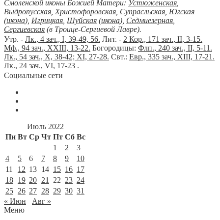
Смоленской иконы Божией Матери:
Устюженская
,
Выдропусская
,
Христофоровская
,
Супрасльская
,
Югская
(
икона
),
Игрицкая
,
Шуйская
(
икона
),
Седмиезерная
,
Сергиевская
(в Троице-Сергиевой Лавре).
Утр. -
Лк., 4 зач., I, 39-49, 56.
Лит. -
2 Кор., 171 зач., II, 3-15.
Мф., 94 зач., XXIII, 13-22.
Богородицы:
Флп., 240 зач., II, 5-11.
Лк., 54 зач., X, 38-42; XI, 27-28.
Свт.:
Евр., 335 зач., XIII, 17-21.
Лк., 24 зач., VI, 17-23
.
Социальные сети
Июль 2022
Пн
Вт
Ср
Чт
Пт
Сб
Вс
1
2
3
4
5
6
7
8
9
10
11
12
13
14
15
16
17
18
19
20
21
22
23
24
25
26
27
28
29
30
31
« Июн
Авг »
Меню