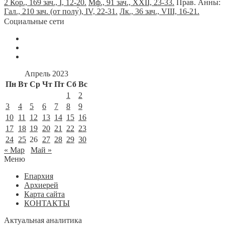
2 Кор., 169 зач., I, 12-20.
Мф., 91 зач., XXII, 23-33.
Прав. Анны:
Гал., 210 зач. (от полу́), IV, 22-31.
Лк., 36 зач., VIII, 16-21.
Социальные сети
Апрель 2023
Пн
Вт
Ср
Чт
Пт
Сб
Вс
1
2
3
4
5
6
7
8
9
10
11
12
13
14
15
16
17
18
19
20
21
22
23
24
25
26
27
28
29
30
« Мар
Май »
Меню
Епархия
Архиерей
Карта сайта
КОНТАКТЫ
Актуальная аналитика