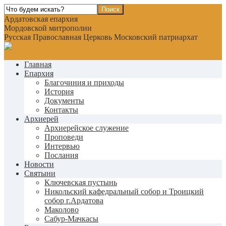
Ардатовская епархия
Мордовской митрополии
Русская Православная Церковь Московский патриархат
Главная
Епархия
Благочиния и приходы
История
Документы
Контакты
Архиерей
Архиерейское служение
Проповеди
Интервью
Послания
Новости
Святыни
Ключевская пустынь
Никольский кафедральный собор и Троицкий
собор г.Ардатова
Маколово
Сабур-Мачкасы