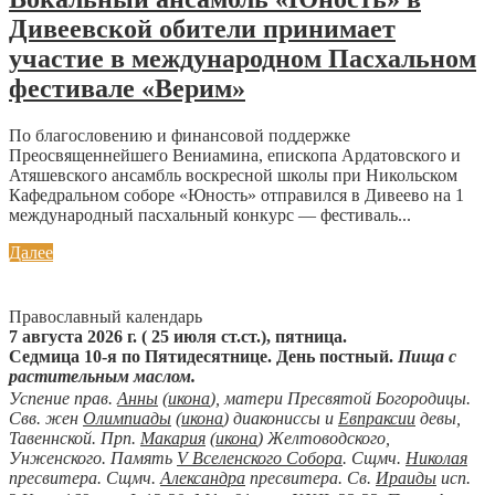
Дивеевской обители принимает
участие в международном Пасхальном
фестивале «Верим»
По благословению и финансовой поддержке
Преосвященнейшего Вениамина, епископа Ардатовского и
Атяшевского ансамбль воскресной школы при Никольском
Кафедральном соборе «Юность» отправился в Дивеево на 1
международный пасхальный конкурс — фестиваль...
Далее
Православный календарь
7 августа 2026 г. ( 25 июля ст.ст.), пятница.
Седмица 10-я по Пятидесятнице. День постный.
Пища с
растительным маслом.
Успение прав.
Анны
(
икона
), матери Пресвятой Богородицы.
Свв. жен
Олимпиады
(
икона
) диакониссы и
Евпраксии
девы,
Тавеннской. Прп.
Макария
(
икона
) Желтоводского,
Унженского. Память
V Вселенского Собора
. Сщмч.
Николая
пресвитера. Сщмч.
Александра
пресвитера. Св.
Ираиды
исп.