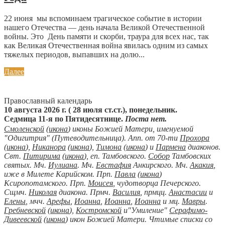
22 июня мы вспоминаем трагическое событие в истории
нашего Отечества — день начала Великой Отечественной
войны. Это День памяти и скорби, траура для всех нас, так
как Великая Отечественная война явилась одним из самых
тяжелых периодов, выпавших на долю...
Далее
Православный календарь
10 августа 2026 г. ( 28 июля ст.ст.), понедельник.
Седмица 11-я по Пятидесятнице.
Поста нет.
Смоленской
(
икона
) иконы Божией Матери, именуемой
"Одигитрия" (Путеводительница). Апп. от 70-ти
Прохора
(
икона
),
Никанора
(
икона
),
Тимона
(
икона
) и
Пармена
диаконов.
Свт.
Питирима
(
икона
), еп. Тамбовского.
Собор
Тамбовских
святых. Мч.
Иулиана
. Мч.
Евстафия
Анкирского. Мч.
Акакия
,
иже в Милете Карийском. Прп.
Павла
(
икона
)
Ксиропотамского. Прп.
Моисея
, чудотворца Печерского.
Сщмч.
Николая
диакона. Прмч.
Василия
, прмцц.
Анастасии
и
Елены
, мчч.
Арефы
,
Иоанна
,
Иоанна
,
Иоанна
и мц.
Мавры
.
Гребневской
(
икона
),
Костромской
и"Умиление"
Серафимо-
Дивеевской
(
икона
) икон Божией Матери. Чтимые списки со