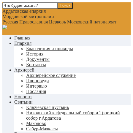
Ардатовская епархия
Мордовской митрополии
Русская Православная Церковь Московский патриархат
Главная
Епархия
Благочиния и приходы
История
Документы
Контакты
Архиерей
Архиерейское служение
Проповеди
Интервью
Послания
Новости
Святыни
Ключевская пустынь
Никольский кафедральный собор и Троицкий
собор г.Ардатова
Маколово
Сабур-Мачкасы