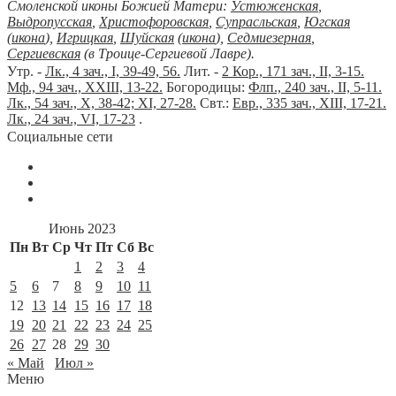
Смоленской иконы Божией Матери:
Устюженская
,
Выдропусская
,
Христофоровская
,
Супрасльская
,
Югская
(
икона
),
Игрицкая
,
Шуйская
(
икона
),
Седмиезерная
,
Сергиевская
(в Троице-Сергиевой Лавре).
Утр. -
Лк., 4 зач., I, 39-49, 56.
Лит. -
2 Кор., 171 зач., II, 3-15.
Мф., 94 зач., XXIII, 13-22.
Богородицы:
Флп., 240 зач., II, 5-11.
Лк., 54 зач., X, 38-42; XI, 27-28.
Свт.:
Евр., 335 зач., XIII, 17-21.
Лк., 24 зач., VI, 17-23
.
Социальные сети
Июнь 2023
Пн
Вт
Ср
Чт
Пт
Сб
Вс
1
2
3
4
5
6
7
8
9
10
11
12
13
14
15
16
17
18
19
20
21
22
23
24
25
26
27
28
29
30
« Май
Июл »
Меню