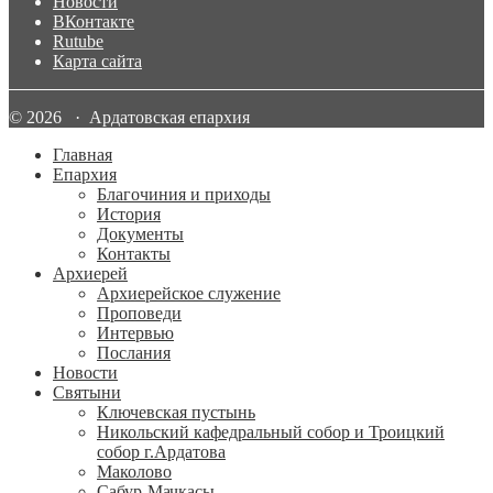
Новости
ВКонтакте
Rutube
Карта сайта
© 2026 · Ардатовская епархия
Главная
Епархия
Благочиния и приходы
История
Документы
Контакты
Архиерей
Архиерейское служение
Проповеди
Интервью
Послания
Новости
Святыни
Ключевская пустынь
Никольский кафедральный собор и Троицкий
собор г.Ардатова
Маколово
Сабур-Мачкасы