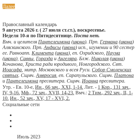
Далее
Православный календарь
9 августа 2026 г. ( 27 июля ст.ст.), воскресенье.
Неделя 10-я по Пятидесятнице.
Поста нет.
Вмч. и целителя
Пантелеимона
(
икона
). Прп.
Германа
(
икона
)
Аляскинского. Прп.
Анфисы
(
икона
) исп., игумении и 90 сестер
ее. Равноапп.
Климента
(
икона
), еп. Охридского,
Наума
(
икона
),
Саввы
,
Горазда
и
Ангеляра
. Блж.
Николая
(
икона
)
Кочанова, Христа ради юродивого, Новгородского. Свт.
Иоасафа
, митр. Московского и всея Руси.
Собор Смоленских
святых
. Сщмч.
Амвросия
, еп. Сарапульского. Сщмч.
Платона
и
Пантелеимона
пресвитера. Сщмч.
Иоанна
пресвитера.
Утр. - Ев. 10-е,
Ин., 66 зач., XXI, 1-14.
Лит. -
1 Кор., 131 зач.,
IV, 9-16.
Мф., 72 зач., XVII, 14-23.
Вмч.:
2 Тим., 292 зач., II, 1-
10.
Ин., 52 зач., XV, 17 - XVI, 2.
Социальные сети
Июль 2023