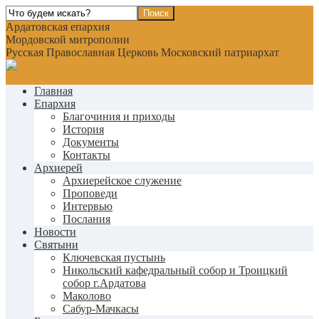
Ардатовская епархия
Мордовской митрополии
Русская Православная Церковь Московский патриархат
Главная
Епархия
Благочиния и приходы
История
Документы
Контакты
Архиерей
Архиерейское служение
Проповеди
Интервью
Послания
Новости
Святыни
Ключевская пустынь
Никольский кафедральный собор и Троицкий
собор г.Ардатова
Маколово
Сабур-Мачкасы