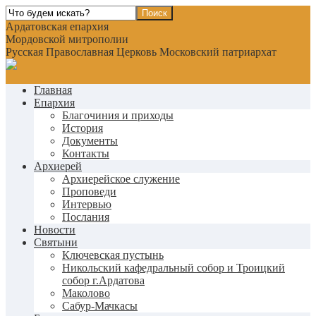
Ардатовская епархия
Мордовской митрополии
Русская Православная Церковь Московский патриархат
Главная
Епархия
Благочиния и приходы
История
Документы
Контакты
Архиерей
Архиерейское служение
Проповеди
Интервью
Послания
Новости
Святыни
Ключевская пустынь
Никольский кафедральный собор и Троицкий
собор г.Ардатова
Маколово
Сабур-Мачкасы