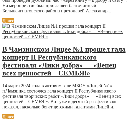
был проведен духовный час «Через книгу – к добру и свету».
На мероприятие был приглашен благочинный
Большеигнатовского района протоиерей Александр...
Далее
В Чамзинском Лицее №1 прошел гала
концерт II Республиканского
фестиваля «Лики добра» — «Венец
всех ценностей – СЕМЬЯ!»
14 марта 2024 года в актовом зале МБОУ «Лицей №1»
п.Чамзинка состоялся гала концерт II Республиканского
фестиваля творческих работ «Лики добра» — «Венец всех
ценностей – СЕМЬЯ!». Вот уже в десятый раз фестиваль
показал, насколько богат детскими талантами Лицей и...
Далее