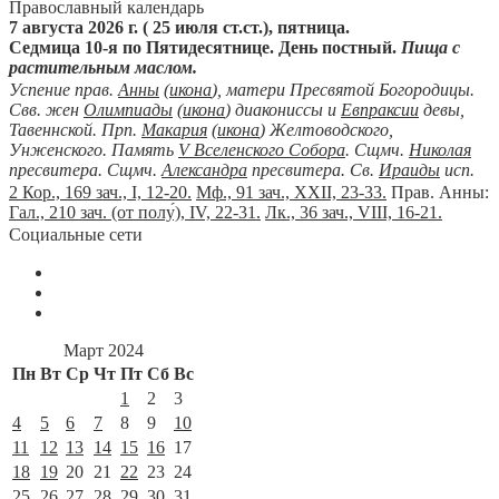
Православный календарь
7 августа 2026 г. ( 25 июля ст.ст.), пятница.
Седмица 10-я по Пятидесятнице. День постный.
Пища с
растительным маслом.
Успение прав.
Анны
(
икона
), матери Пресвятой Богородицы.
Свв. жен
Олимпиады
(
икона
) диакониссы и
Евпраксии
девы,
Тавеннской. Прп.
Макария
(
икона
) Желтоводского,
Унженского. Память
V Вселенского Собора
. Сщмч.
Николая
пресвитера. Сщмч.
Александра
пресвитера. Св.
Ираиды
исп.
2 Кор., 169 зач., I, 12-20.
Мф., 91 зач., XXII, 23-33.
Прав. Анны:
Гал., 210 зач. (от полу́), IV, 22-31.
Лк., 36 зач., VIII, 16-21.
Социальные сети
Март 2024
Пн
Вт
Ср
Чт
Пт
Сб
Вс
1
2
3
4
5
6
7
8
9
10
11
12
13
14
15
16
17
18
19
20
21
22
23
24
25
26
27
28
29
30
31