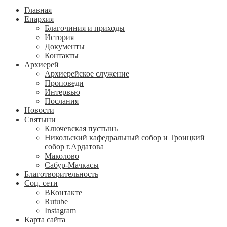
Главная
Епархия
Благочиния и приходы
История
Документы
Контакты
Архиерей
Архиерейское служение
Проповеди
Интервью
Послания
Новости
Святыни
Ключевская пустынь
Никольский кафедральный собор и Троицкий
собор г.Ардатова
Маколово
Сабур-Мачкасы
Благотворительность
Соц. сети
ВКонтакте
Rutube
Instagram
Карта сайта