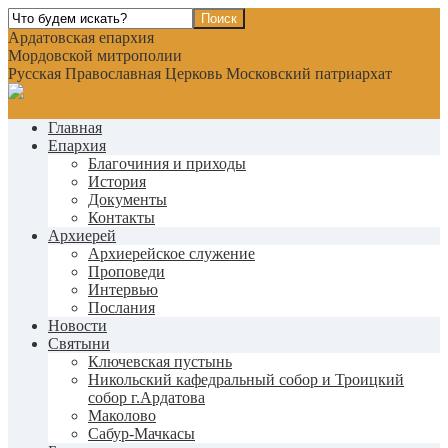
Ардатовская епархия
Мордовской митрополии
Русская Православная Церковь Московский патриархат
Главная
Епархия
Благочиния и приходы
История
Документы
Контакты
Архиерей
Архиерейское служение
Проповеди
Интервью
Послания
Новости
Святыни
Ключевская пустынь
Никольский кафедральный собор и Троицкий
собор г.Ардатова
Маколово
Сабур-Мачкасы