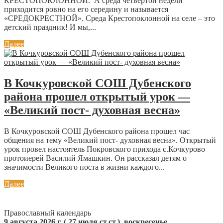
КРЕСТОПОКЛОННОЙ. А среда четвёртой недели
приходится ровно на его середину и называется
«СРЕДОКРЕСТНОЙ». Среда Крестопоклонной на селе – это
детский праздник! И мы,...
Далее
В Кочкуровской СОШ Дубенского
района прошел открытый урок —
«Великий пост- духовная весна»
В Кочкуровской СОШ Дубенского района прошел час
общения на тему «Великий пост- духовная весна». Открытый
урок провел настоятель Покровского прихода с.Кочкурово
протоиерей Василий Ямашкин. Он рассказал детям о
значимости Великого поста в жизни каждого...
Далее
Православный календарь
9 августа 2026 г. ( 27 июля ст.ст.), воскресенье.