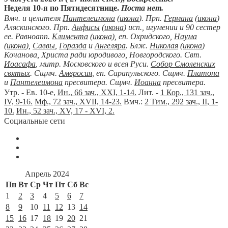
Неделя 10-я по Пятидесятнице.
Поста нет.
Вмч. и целителя
Пантелеимона
(
икона
). Прп.
Германа
(
икона
)
Аляскинского. Прп.
Анфисы
(
икона
) исп., игумении и 90 сестер
ее. Равноапп.
Климента
(
икона
), еп. Охридского,
Наума
(
икона
),
Саввы
,
Горазда
и
Ангеляра
. Блж.
Николая
(
икона
)
Кочанова, Христа ради юродивого, Новгородского. Свт.
Иоасафа
, митр. Московского и всея Руси.
Собор Смоленских
святых
. Сщмч.
Амвросия
, еп. Сарапульского. Сщмч.
Платона
и
Пантелеимона
пресвитера. Сщмч.
Иоанна
пресвитера.
Утр. - Ев. 10-е,
Ин., 66 зач., XXI, 1-14.
Лит. -
1 Кор., 131 зач.,
IV, 9-16.
Мф., 72 зач., XVII, 14-23.
Вмч.:
2 Тим., 292 зач., II, 1-
10.
Ин., 52 зач., XV, 17 - XVI, 2.
Социальные сети
Апрель 2024
Пн
Вт
Ср
Чт
Пт
Сб
Вс
1
2
3
4
5
6
7
8
9
10
11
12
13
14
15
16
17
18
19
20
21