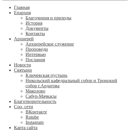
Главная
Епархия
Благочиния и приходы
История
Документы
Контакты
Архиерей
Архиерейское служение
Проповеди
Интервью
Послания
Новости
Святыни
Ключевская пустынь
Никольский кафедральный собор и Троицкий
собор г.Ардатова
Маколово
Сабур-Мачкасы
Благотворительность
Соц. сети
ВКонтакте
Rutube
Instagram
Карта сайта