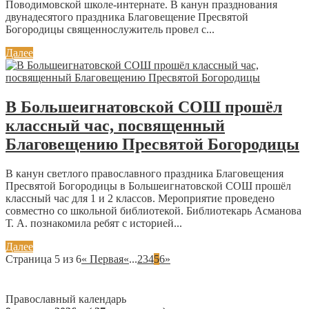
Поводимовской школе-интернате. В канун празднования
двунадесятого праздника Благовещение Пресвятой
Богородицы священнослужитель провел с...
Далее
В Большеигнатовской СОШ прошёл
классный час, посвященный
Благовещению Пресвятой Богородицы
В канун светлого православного праздника Благовещения
Пресвятой Богородицы в Большеигнатовской СОШ прошёл
классный час для 1 и 2 классов. Мероприятие проведено
совместно со школьной библиотекой. Библиотекарь Асманова
Т. А. познакомила ребят с историей...
Далее
Страница 5 из 6
« Первая
«
...
2
3
4
5
6
»
Православный календарь