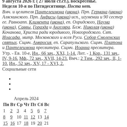
9 августа 2026 г. ( 27 июля ст.ст.), воскресенье.
Неделя 10-я по Пятидесятнице.
Поста нет.
Вмч. и целителя
Пантелеимона
(
икона
). Прп.
Германа
(
икона
)
Аляскинского. Прп.
Анфисы
(
икона
) исп., игумении и 90 сестер
ее. Равноапп.
Климента
(
икона
), еп. Охридского,
Наума
(
икона
),
Саввы
,
Горазда
и
Ангеляра
. Блж.
Николая
(
икона
)
Кочанова, Христа ради юродивого, Новгородского. Свт.
Иоасафа
, митр. Московского и всея Руси.
Собор Смоленских
святых
. Сщмч.
Амвросия
, еп. Сарапульского. Сщмч.
Платона
и
Пантелеимона
пресвитера. Сщмч.
Иоанна
пресвитера.
Утр. - Ев. 10-е,
Ин., 66 зач., XXI, 1-14.
Лит. -
1 Кор., 131 зач.,
IV, 9-16.
Мф., 72 зач., XVII, 14-23.
Вмч.:
2 Тим., 292 зач., II, 1-
10.
Ин., 52 зач., XV, 17 - XVI, 2.
Социальные сети
Апрель 2024
Пн
Вт
Ср
Чт
Пт
Сб
Вс
1
2
3
4
5
6
7
8
9
10
11
12
13
14
15
16
17
18
19
20
21