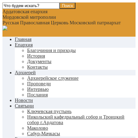
Ардатовская епархия
Мордовской митрополии
Русская Православная Церковь Московский патриархат
Главная
Епархия
Благочиния и приходы
История
Документы
Контакты
Архиерей
Архиерейское служение
Проповеди
Интервью
Послания
Новости
Святыни
Ключевская пустынь
Никольский кафедральный собор и Троицкий
собор г.Ардатова
Маколово
Сабур-Мачкасы