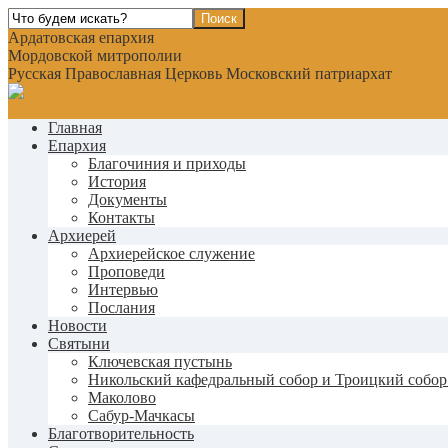
Ардатовская епархия
Мордовской митрополии
Русская Православная Церковь Московский патриархат
Главная
Епархия
Благочиния и приходы
История
Документы
Контакты
Архиерей
Архиерейское служение
Проповеди
Интервью
Послания
Новости
Святыни
Ключевская пустынь
Никольский кафедральный собор и Троицкий собор
Маколово
Сабур-Мачкасы
Благотворительность