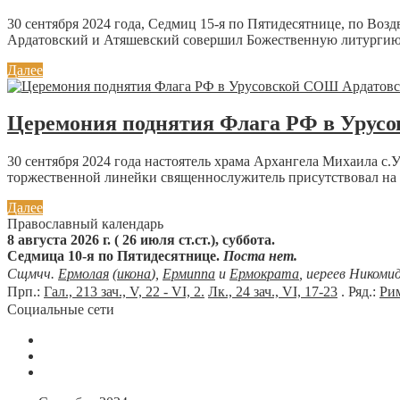
30 сентября 2024 года, Седмиц 15-я по Пятидесятнице, по Во
Ардатовский и Атяшевский совершил Божественную литургию 
Далее
Церемония поднятия Флага РФ в Урусо
30 сентября 2024 года настоятель храма Архангела Михаила 
торжественной линейки священнослужитель присутствовал на в
Далее
Православный календарь
8 августа 2026 г. ( 26 июля ст.ст.), суббота.
Седмица 10-я по Пятидесятнице.
Поста нет.
Сщмчч.
Ермолая
(
икона
),
Ермиппа
и
Ермократа
, иереев Никоми
Прп.:
Гал., 213 зач., V, 22 - VI, 2.
Лк., 24 зач., VI, 17-23
. Ряд.:
Рим
Социальные сети