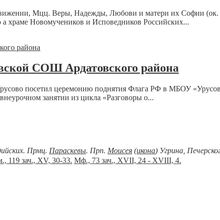
здвижении, Мцц. Веры, Надежды, Любови и матери их Софии (ок
а храме Новомучеников и Исповедников Российских...
вской СОШ Ардатовского района
с.Урусово посетил церемонию поднятия Флага РФ в МБОУ «Урусо
неурочном занятии из цикла «Разговоры о...
дийских. Прмц.
Параскевы
. Прп.
Моисея
(
икона
) Угрина, Печерск
., 119 зач., XV, 30-33.
Мф., 73 зач., XVII, 24 - XVIII, 4.