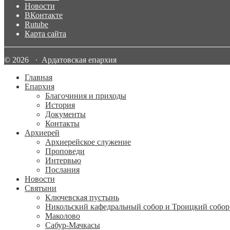
Новости
ВКонтакте
Rutube
Карта сайта
© 2026 · Ардатовская епархия
Главная
Епархия
Благочиния и приходы
История
Документы
Контакты
Архиерей
Архиерейское служение
Проповеди
Интервью
Послания
Новости
Святыни
Ключевская пустынь
Никольский кафедральный собор и Троицкий собор
Маколово
Сабур-Мачкасы