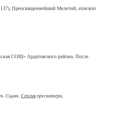
. 137), Преосвященнейший Мелетий, епископ
вская СОШ» Ардатовского района. После
ого. Сщмч.
Сергия
пресвитера.