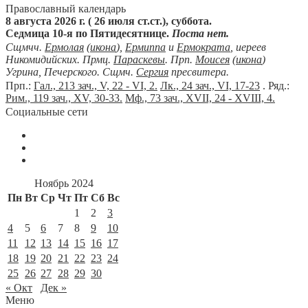
Православный календарь
8 августа 2026 г. ( 26 июля ст.ст.), суббота.
Седмица 10-я по Пятидесятнице.
Поста нет.
Сщмчч.
Ермолая
(
икона
),
Ермиппа
и
Ермократа
, иереев
Никомидийских. Прмц.
Параскевы
. Прп.
Моисея
(
икона
)
Угрина, Печерского. Сщмч.
Сергия
пресвитера.
Прп.:
Гал., 213 зач., V, 22 - VI, 2.
Лк., 24 зач., VI, 17-23
. Ряд.:
Рим., 119 зач., XV, 30-33.
Мф., 73 зач., XVII, 24 - XVIII, 4.
Социальные сети
Ноябрь 2024
Пн
Вт
Ср
Чт
Пт
Сб
Вс
1
2
3
4
5
6
7
8
9
10
11
12
13
14
15
16
17
18
19
20
21
22
23
24
25
26
27
28
29
30
« Окт
Дек »
Меню