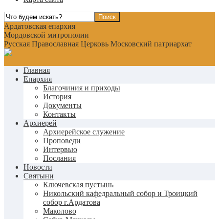
Ардатовская епархия
Мордовской митрополии
Русская Православная Церковь Московский патриархат
Главная
Епархия
Благочиния и приходы
История
Документы
Контакты
Архиерей
Архиерейское служение
Проповеди
Интервью
Послания
Новости
Святыни
Ключевская пустынь
Никольский кафедральный собор и Троицкий
собор г.Ардатова
Маколово