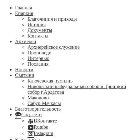
Главная
Епархия
Благочиния и приходы
История
Документы
Контакты
Архиерей
Архиерейское служение
Проповеди
Интервью
Послания
Новости
Святыни
Ключевская пустынь
Никольский кафедральный собор и Троицкий
собор г.Ардатова
Маколово
Сабур-Мачкасы
Благотворительность
Соц. сети
ВКонтакте
Rutube
Instagram
Карта сайта