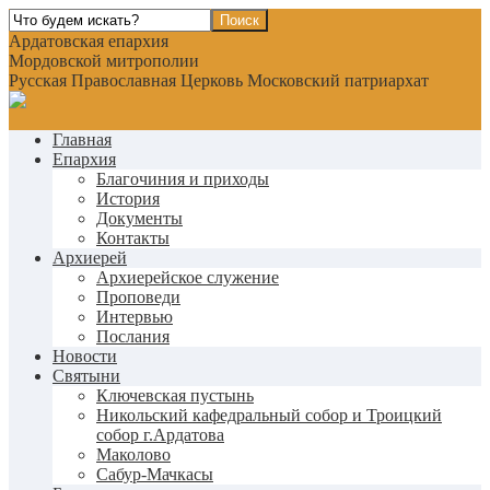
Ардатовская епархия
Мордовской митрополии
Русская Православная Церковь Московский патриархат
Главная
Епархия
Благочиния и приходы
История
Документы
Контакты
Архиерей
Архиерейское служение
Проповеди
Интервью
Послания
Новости
Святыни
Ключевская пустынь
Никольский кафедральный собор и Троицкий
собор г.Ардатова
Маколово
Сабур-Мачкасы