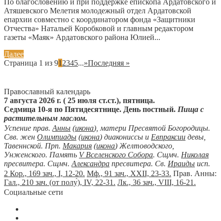
По благословению и при поддержке епископа Ардатовского и
Атяшевского Мелетия молодежный отдел Ардатовской
епархии совместно с координатором фонда «Защитники
Отчества» Натальей Коробковой и главным редактором
газеты «Маяк» Ардатовского района Юлией...
Далее
Страница 1 из 9
1
2
3
4
5
...
»
Последняя »
Православный календарь
7 августа 2026 г. ( 25 июля ст.ст.), пятница.
Седмица 10-я по Пятидесятнице. День постный.
Пища с
растительным маслом.
Успение прав.
Анны
(
икона
), матери Пресвятой Богородицы.
Свв. жен
Олимпиады
(
икона
) диакониссы и
Евпраксии
девы,
Тавеннской. Прп.
Макария
(
икона
) Желтоводского,
Унженского. Память
V Вселенского Собора
. Сщмч.
Николая
пресвитера. Сщмч.
Александра
пресвитера. Св.
Ираиды
исп.
2 Кор., 169 зач., I, 12-20.
Мф., 91 зач., XXII, 23-33.
Прав. Анны:
Гал., 210 зач. (от полу́), IV, 22-31.
Лк., 36 зач., VIII, 16-21.
Социальные сети