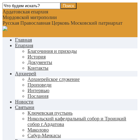
Ардатовская епархия
Мордовской митрополии
Русская Православная Церковь Московский патриархат
Главная
Епархия
Благочиния и приходы
История
Документы
Контакты
Архиерей
Архиерейское служение
Проповеди
Интервью
Послания
Новости
Святыни
Ключевская пустынь
Никольский кафедральный собор и Троицкий
собор г.Ардатова
Маколово
Сабур-Мачкасы