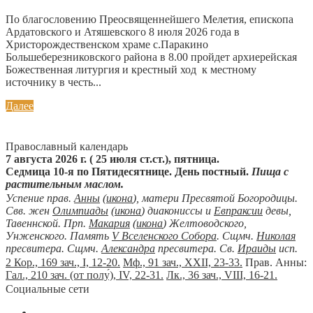
По благословению Преосвященнейшего Мелетия, епископа
Ардатовского и Атяшевского 8 июля 2026 года в
Христорождественском храме с.Паракино
Большеберезниковского района в 8.00 пройдет архиерейская
Божественная литургия и крестный ход к местному
источнику в честь...
Далее
Православный календарь
7 августа 2026 г. ( 25 июля ст.ст.), пятница.
Седмица 10-я по Пятидесятнице. День постный.
Пища с
растительным маслом.
Успение прав.
Анны
(
икона
), матери Пресвятой Богородицы.
Свв. жен
Олимпиады
(
икона
) диакониссы и
Евпраксии
девы,
Тавеннской. Прп.
Макария
(
икона
) Желтоводского,
Унженского. Память
V Вселенского Собора
. Сщмч.
Николая
пресвитера. Сщмч.
Александра
пресвитера. Св.
Ираиды
исп.
2 Кор., 169 зач., I, 12-20.
Мф., 91 зач., XXII, 23-33.
Прав. Анны:
Гал., 210 зач. (от полу́), IV, 22-31.
Лк., 36 зач., VIII, 16-21.
Социальные сети