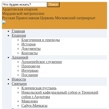
Ардатовская епархия
Мордовской митрополии
Русская Православная Церковь Московский патриархат
Главная
Епархия
Благочиния и приходы
История
Документы
Контакты
Архиерей
Архиерейское служение
Проповеди
Интервью
Послания
Новости
Святыни
Ключевская пустынь
Никольский кафедральный собор и Троицкий
собор г.Ардатова
Маколово
Сабур-Мачкасы