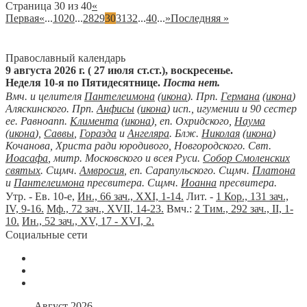
Страница 30 из 40
«
Первая
«
...
10
20
...
28
29
30
31
32
...
40
...
»
Последняя »
Православный календарь
9 августа 2026 г. ( 27 июля ст.ст.), воскресенье.
Неделя 10-я по Пятидесятнице.
Поста нет.
Вмч. и целителя
Пантелеимона
(
икона
). Прп.
Германа
(
икона
)
Аляскинского. Прп.
Анфисы
(
икона
) исп., игумении и 90 сестер
ее. Равноапп.
Климента
(
икона
), еп. Охридского,
Наума
(
икона
),
Саввы
,
Горазда
и
Ангеляра
. Блж.
Николая
(
икона
)
Кочанова, Христа ради юродивого, Новгородского. Свт.
Иоасафа
, митр. Московского и всея Руси.
Собор Смоленских
святых
. Сщмч.
Амвросия
, еп. Сарапульского. Сщмч.
Платона
и
Пантелеимона
пресвитера. Сщмч.
Иоанна
пресвитера.
Утр. - Ев. 10-е,
Ин., 66 зач., XXI, 1-14.
Лит. -
1 Кор., 131 зач.,
IV, 9-16.
Мф., 72 зач., XVII, 14-23.
Вмч.:
2 Тим., 292 зач., II, 1-
10.
Ин., 52 зач., XV, 17 - XVI, 2.
Социальные сети
Август 2026