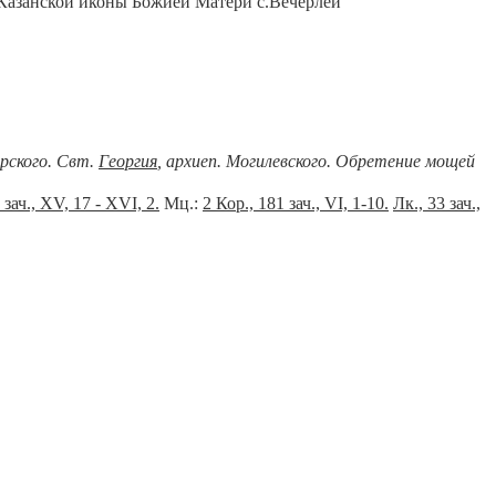
Казанской иконы Божией Матери с.Вечерлей
ерского. Свт.
Георгия
, архиеп. Могилевского. Обретение мощей
 зач., XV, 17 - XVI, 2.
Мц.:
2 Кор., 181 зач., VI, 1-10.
Лк., 33 зач.,