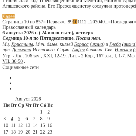
1 июня 2026 года Преосвященнейший Мелетий, епископ Ардато
Атяшевского района. Его Преосвященству сослужил протоиерей
Далее
Страница 10 из 857
« Первая
«
...
8
9
10
11
12
...
20
30
40
...
»
Последняя 
Православный календарь
6 августа 2026 г. ( 24 июля ст.ст.), четверг.
Седмица 10-я по Пятидесятнице.
Поста нет.
Мц.
Христины
. Мчч. блгвв. князей
Бориса
(
икона
) и
Глеба
(
икона
прп.
Далмата
Исетского. Сщмч.
Алфея
диакона. Свв.
Николая
(
Утр. -
Лк., 106 зач., XXI, 12-19.
Лит. -
2 Кор., 167 зач., I, 1-7.
Мф.,
VII, 36-50
.
Социальные сети
Август 2026
Пн
Вт
Ср
Чт
Пт
Сб
Вс
1
2
3
4
5
6
7
8
9
10
11
12
13
14
15
16
17
18
19
20
21
22
23