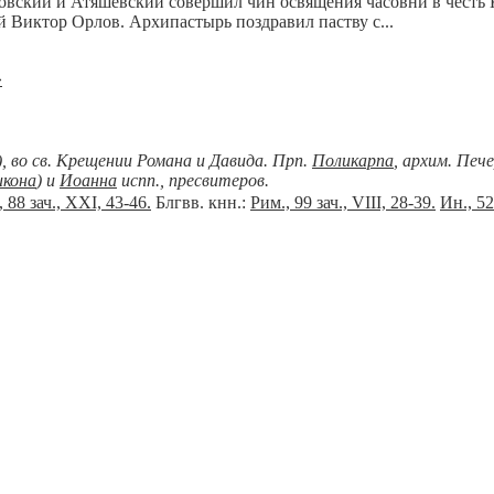
вский и Атяшевский совершил чин освящения часовни в честь 
 Виктор Орлов. Архипастырь поздравил паству с...
»
), во св. Крещении Романа и Давида. Прп.
Поликарпа
, архим. Печ
икона
) и
Иоанна
испп., пресвитеров.
 88 зач., XXI, 43-46.
Блгвв. кнн.:
Рим., 99 зач., VIII, 28-39.
Ин., 52