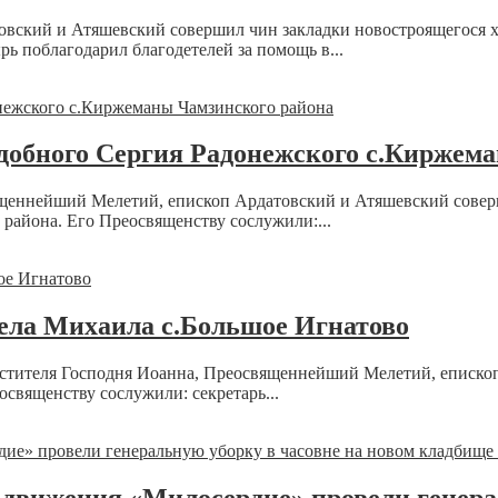
вский и Атяшевский совершил чин закладки новостроящегося х
ь поблагодарил благодетелей за помощь в...
добного Сергия Радонежского с.Киржем
ященнейший Мелетий, епископ Ардатовский и Атяшевский совер
района. Его Преосвященству сослужили:...
гела Михаила с.Большое Игнатово
Крестителя Господня Иоанна, Преосвященнейший Мелетий, епис
священству сослужили: секретарь...