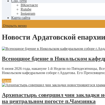
Соц. сети
ВКонтакте
Rutube
Instagram
Карта сайта
Открыть меню
Новости Ардатовской епархи
Всенощное бдение в Никольском кафедр
6 июня 2026 года, накануне 1-й Недели по Пятидесятницы, В
Никольском кафедральном соборе г.Ардатова. Его Преосвященс
Далее
Архипастырь совершил чин закладки но
на центральном погосте п.Чамзинка