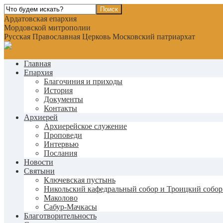
Ардатовская епархия
Мордовской митрополии
Русская Православная Церковь Московский патриархат
Главная
Епархия
Благочиния и приходы
История
Документы
Контакты
Архиерей
Архиерейское служение
Проповеди
Интервью
Послания
Новости
Святыни
Ключевская пустынь
Никольский кафедральный собор и Троицкий собор
Маколово
Сабур-Мачкасы
Благотворительность