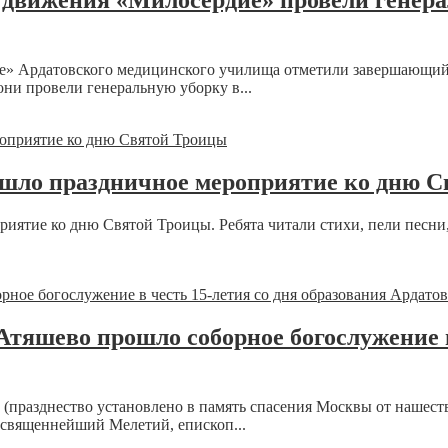
движения «Милосердие» провели генера
е» Ардатовского медицинского училища отметили завершающий
ни провели генеральную уборку в...
ошло праздничное мероприятие ко дню 
иятие ко дню Святой Троицы. Ребята читали стихи, пели песни
тяшево прошло соборное богослужение в
празднество установлено в память спасения Москвы от нашестви
освященнейший Мелетий, епископ...